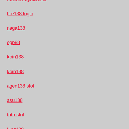
fire138 login
naga138
egp88
koin138
koin138
agen138 slot
asu138
toto slot