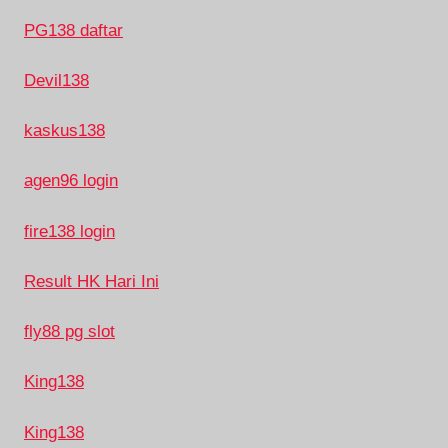
PG138 daftar
Devil138
kaskus138
agen96 login
fire138 login
Result HK Hari Ini
fly88 pg slot
King138
King138