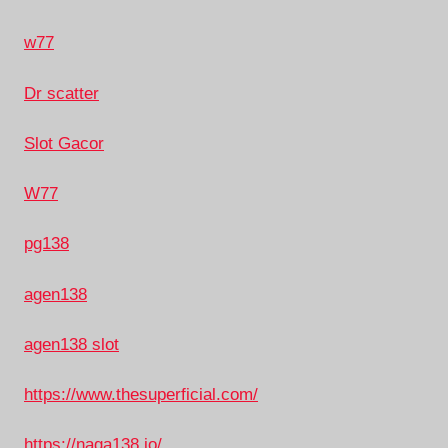
w77
Dr scatter
Slot Gacor
W77
pg138
agen138
agen138 slot
https://www.thesuperficial.com/
https://naga138.io/