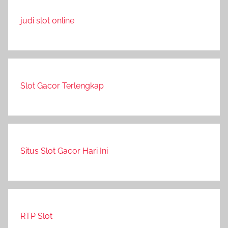
judi slot online
Slot Gacor Terlengkap
Situs Slot Gacor Hari Ini
RTP Slot