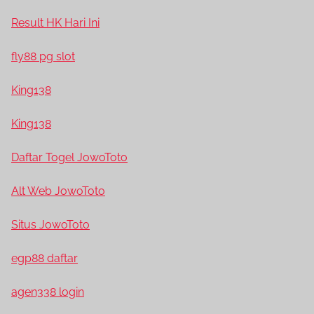
Result HK Hari Ini
fly88 pg slot
King138
King138
Daftar Togel JowoToto
Alt Web JowoToto
Situs JowoToto
egp88 daftar
agen338 login