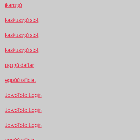
ikan138
kaskus138 slot
kaskus138 slot
kaskus138 slot
pg138 daftar
egp88 official
JowoToto Login
JowoToto Login
JowoToto Login