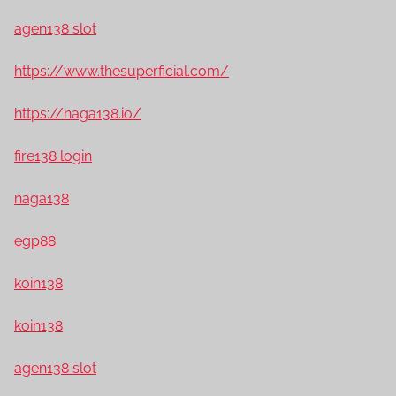
agen138 slot
https://www.thesuperficial.com/
https://naga138.io/
fire138 login
naga138
egp88
koin138
koin138
agen138 slot