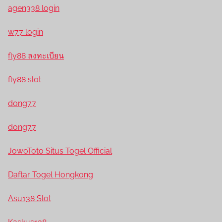
agen338 login
w77 login
fly88 ลงทะเบียน
fly88 slot
dong77
dong77
JowoToto Situs Togel Official
Daftar Togel Hongkong
Asu138 Slot