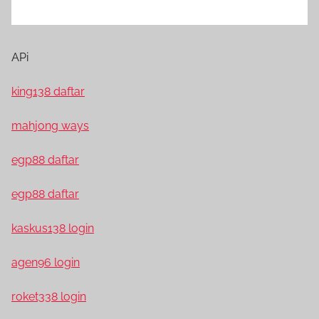
APi
king138 daftar
mahjong ways
egp88 daftar
egp88 daftar
kaskus138 login
agen96 login
roket338 login