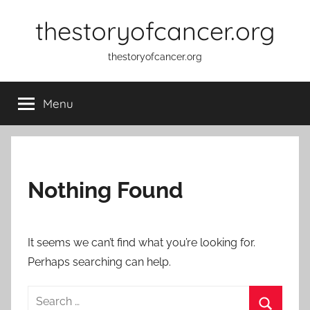
Skip
thestoryofcancer.org
to
content
thestoryofcancer.org
Menu
Nothing Found
It seems we can’t find what you’re looking for.
Perhaps searching can help.