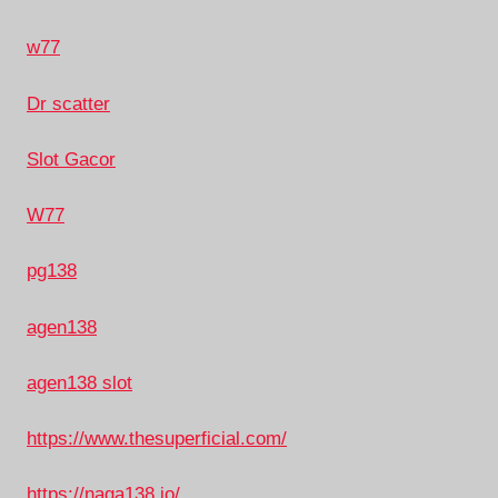
w77
Dr scatter
Slot Gacor
W77
pg138
agen138
agen138 slot
https://www.thesuperficial.com/
https://naga138.io/