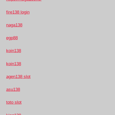
fire138 login
naga138
egp88
koin138
koin138
agen138 slot
asu138
toto slot