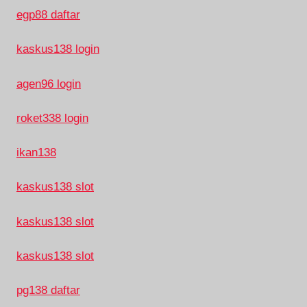
egp88 daftar
kaskus138 login
agen96 login
roket338 login
ikan138
kaskus138 slot
kaskus138 slot
kaskus138 slot
pg138 daftar