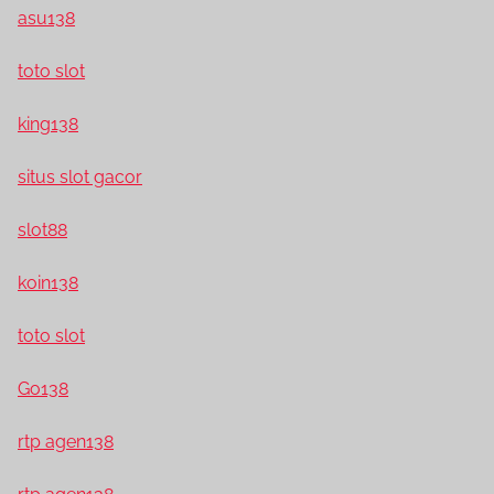
asu138
toto slot
king138
situs slot gacor
slot88
koin138
toto slot
Go138
rtp agen138