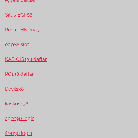
egp88 official
Situs EGP88
Result HK 2025
egp88 slot
KASKUS138 daftar
PG138 daftar
Devil138
kaskus138
agen96 login
fire138 login