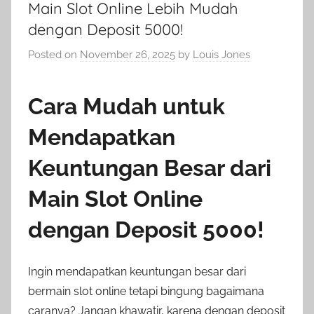
Main Slot Online Lebih Mudah
dengan Deposit 5000!
Posted on
November 26, 2025
by
Louis Jones
Cara Mudah untuk
Mendapatkan
Keuntungan Besar dari
Main Slot Online
dengan Deposit 5000!
Ingin mendapatkan keuntungan besar dari
bermain slot online tetapi bingung bagaimana
caranya? Jangan khawatir, karena dengan deposit