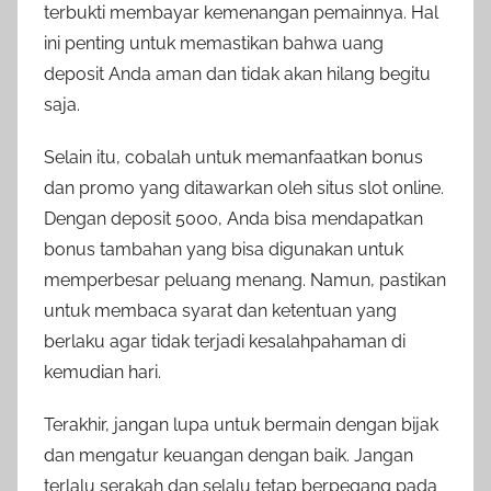
terbukti membayar kemenangan pemainnya. Hal
ini penting untuk memastikan bahwa uang
deposit Anda aman dan tidak akan hilang begitu
saja.
Selain itu, cobalah untuk memanfaatkan bonus
dan promo yang ditawarkan oleh situs slot online.
Dengan deposit 5000, Anda bisa mendapatkan
bonus tambahan yang bisa digunakan untuk
memperbesar peluang menang. Namun, pastikan
untuk membaca syarat dan ketentuan yang
berlaku agar tidak terjadi kesalahpahaman di
kemudian hari.
Terakhir, jangan lupa untuk bermain dengan bijak
dan mengatur keuangan dengan baik. Jangan
terlalu serakah dan selalu tetap berpegang pada