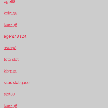
egp88
koin138
koin138
agen138 slot
asu138
toto slot
king138
situs slot gacor
slot88
koin138