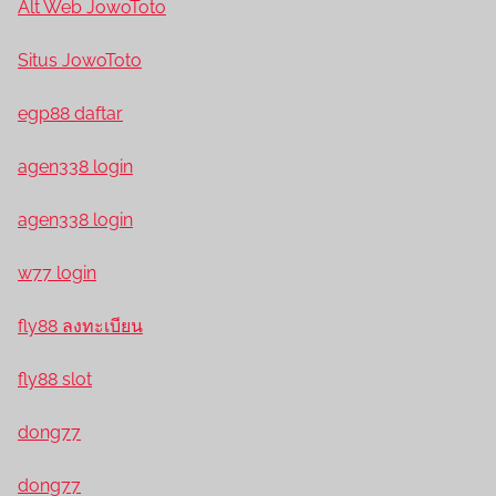
Alt Web JowoToto
Situs JowoToto
egp88 daftar
agen338 login
agen338 login
w77 login
fly88 ลงทะเบียน
fly88 slot
dong77
dong77