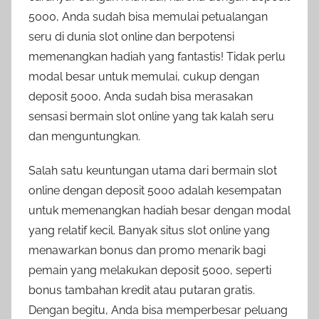
5000, Anda sudah bisa memulai petualangan
seru di dunia slot online dan berpotensi
memenangkan hadiah yang fantastis! Tidak perlu
modal besar untuk memulai, cukup dengan
deposit 5000, Anda sudah bisa merasakan
sensasi bermain slot online yang tak kalah seru
dan menguntungkan.
Salah satu keuntungan utama dari bermain slot
online dengan deposit 5000 adalah kesempatan
untuk memenangkan hadiah besar dengan modal
yang relatif kecil. Banyak situs slot online yang
menawarkan bonus dan promo menarik bagi
pemain yang melakukan deposit 5000, seperti
bonus tambahan kredit atau putaran gratis.
Dengan begitu, Anda bisa memperbesar peluang