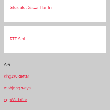
Situs Slot Gacor Hari Ini
RTP Slot
APi
king138 daftar
mahjong ways
egp88 daftar