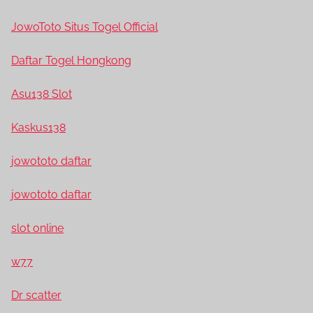
JowoToto Situs Togel Official
Daftar Togel Hongkong
Asu138 Slot
Kaskus138
jowototo daftar
jowototo daftar
slot online
w77
Dr scatter