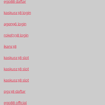
egp88 daftar
kaskus138 login
agen96 login
roket338 login
ikan138
kaskus138 slot
kaskus138 slot
kaskus138 slot
pg138 daftar
egp88 official