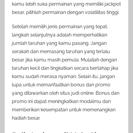
kamu lebih suka permainan yang memiliki jackpot
besar, pilihlah permainan dengan volatilitas tinggi.
Setelah memilih jenis permainan yang tepat,
langkah selanjutnya adalah memperhatikan
jumlah taruhan yang kamu pasang. Jangan
serakah dan memasang taruhan yang terlalu
besar jika kamu masih pemula. Mulailah dengan
taruhan kecil dan tingkatkan secara bertahap jika
kamu sudah merasa nyaman. Selain itu, jangan
lupa untuk memanfaatkan bonus dan promo
yang ditawarkan oleh situs judi online. Bonus dan
promo ini dapat meningkatkan modalmu dan
memberikan kesempatan untuk memenangkan
hadiah besar.