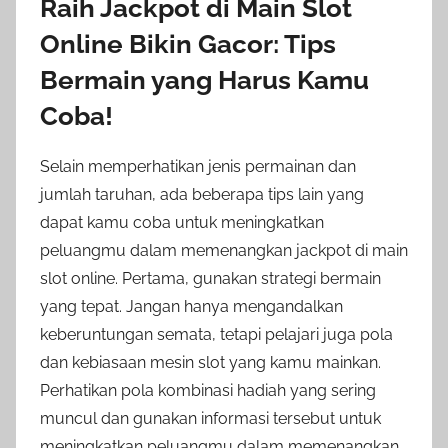
Raih Jackpot di Main Slot
Online Bikin Gacor: Tips
Bermain yang Harus Kamu
Coba!
Selain memperhatikan jenis permainan dan
jumlah taruhan, ada beberapa tips lain yang
dapat kamu coba untuk meningkatkan
peluangmu dalam memenangkan jackpot di main
slot online. Pertama, gunakan strategi bermain
yang tepat. Jangan hanya mengandalkan
keberuntungan semata, tetapi pelajari juga pola
dan kebiasaan mesin slot yang kamu mainkan.
Perhatikan pola kombinasi hadiah yang sering
muncul dan gunakan informasi tersebut untuk
meningkatkan peluangmu dalam memenangkan