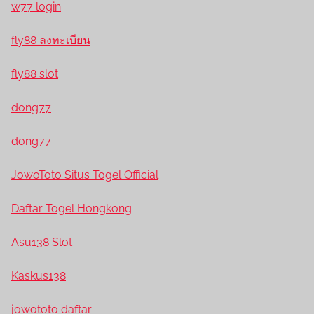
w77 login
fly88 ลงทะเบียน
fly88 slot
dong77
dong77
JowoToto Situs Togel Official
Daftar Togel Hongkong
Asu138 Slot
Kaskus138
jowototo daftar