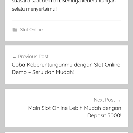
suasana saat bermain. Semoga keberuntungan
selalu menyertaimu!
Slot Online
Navigasi
Previous Post
pos
Coba Keberuntunganmu dengan Slot Online
Demo – Seru dan Mudah!
Next Post
Main Slot Online Lebih Mudah dengan
Deposit 5000!