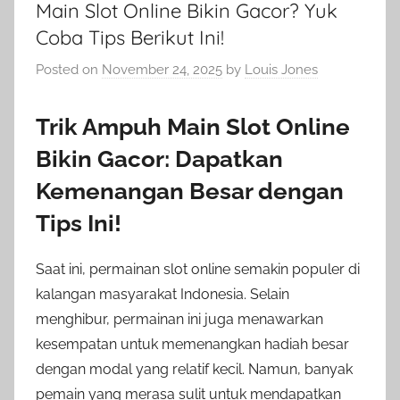
Main Slot Online Bikin Gacor? Yuk
Coba Tips Berikut Ini!
Posted on
November 24, 2025
by
Louis Jones
Trik Ampuh Main Slot Online
Bikin Gacor: Dapatkan
Kemenangan Besar dengan
Tips Ini!
Saat ini, permainan slot online semakin populer di
kalangan masyarakat Indonesia. Selain
menghibur, permainan ini juga menawarkan
kesempatan untuk memenangkan hadiah besar
dengan modal yang relatif kecil. Namun, banyak
pemain yang merasa sulit untuk mendapatkan