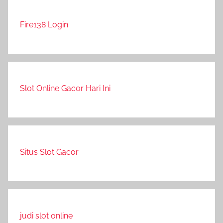
Fire138 Login
Slot Online Gacor Hari Ini
Situs Slot Gacor
judi slot online