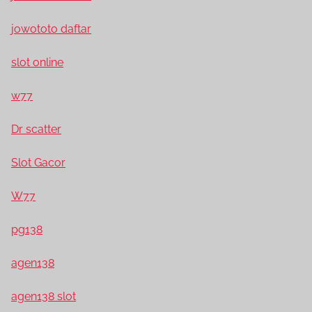
jowototo daftar
slot online
w77
Dr scatter
Slot Gacor
W77
pg138
agen138
agen138 slot