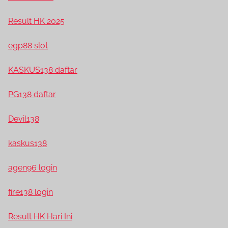
Result HK 2025
egp88 slot
KASKUS138 daftar
PG138 daftar
Devil138
kaskus138
agen96 login
fire138 login
Result HK Hari Ini