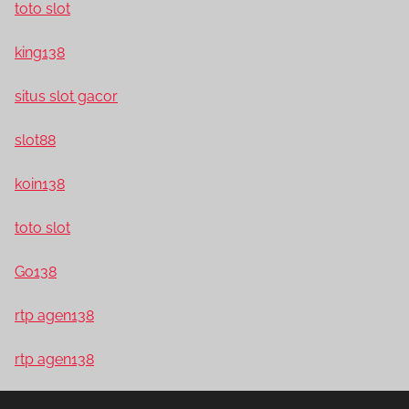
toto slot
king138
situs slot gacor
slot88
koin138
toto slot
Go138
rtp agen138
rtp agen138