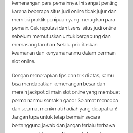
kemenangan para pemainnya. Ini sangat penting
karena beberapa situs judi online tidak jujur dan
memiliki praktik penipuan yang merugikan para
pemain. Cek reputasi dan lisensi situs judi online
sebelum memutuskan untuk bergabung dan
memasang taruhan. Selalu prioritaskan
keamanan dan kenyamananmu dalam bermain
slot online.
Dengan menerapkan tips dan trik di atas, kamu
bisa mendapatkan kemenangan besar dan
meraih jackpot di main slot online yang membuat
permainanmu semakin gacor. Selamat mencoba
dan selamat menikmati hadiah yang didapatkan!
Jangan lupa untuk tetap bermain secara
bertanggung jawab dan jangan terlalu terbawa