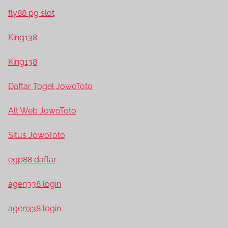
fly88 pg slot
King138
King138
Daftar Togel JowoToto
Alt Web JowoToto
Situs JowoToto
egp88 daftar
agen338 login
agen338 login