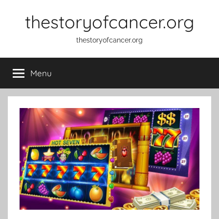
Skip
thestoryofcancer.org
to
content
thestoryofcancer.org
Menu