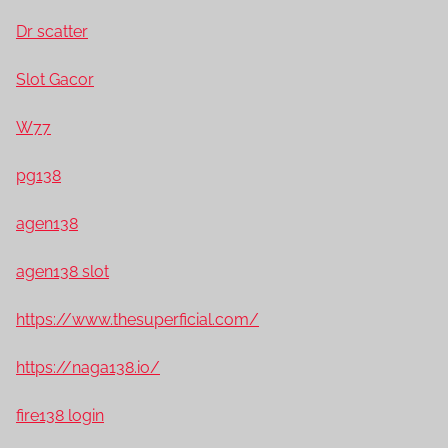
Dr scatter
Slot Gacor
W77
pg138
agen138
agen138 slot
https://www.thesuperficial.com/
https://naga138.io/
fire138 login