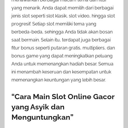
yang menarik. Anda dapat memilih dari berbagai
jenis slot seperti slot klasik, slot video, hingga slot
progresif. Setiap slot memiliki tema yang
berbeda-beda, sehingga Anda tidak akan bosan
saat bermain. Selain itu, terdapat juga berbagai
fitur bonus seperti putaran gratis, multipliers, dan
bonus game yang dapat meningkatkan peluang
Anda untuk memenangkan hadiah besar. Semua
ini menambah keseruan dan kesempatan untuk
memenangkan keuntungan yang lebih besar.
“Cara Main Slot Online Gacor
yang Asyik dan
Menguntungkan”