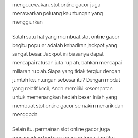
mengecewakan, slot online gacor juga
menawarkan peluang keuntungan yang
menggiurkan.
Salah satu hal yang membuat slot online gacor
begitu populer adalah kehadiran jackpot yang
sangat besar. Jackpot ini biasanya dapat
mencapai ratusan juta rupiah, bahkan mencapai
miliaran rupiah. Siapa yang tidak tergiur dengan
jumlah keuntungan sebesar itu? Dengan modal
yang relatif kecil, Anda memiliki kesempatan
untuk memenangkan hadiah besar. Inilah yang
membuat slot online gacor semakin menarik dan
menggoda.
Selain itu, permainan slot online gacor juga
menawarkan berbagai macam tema dan fitur