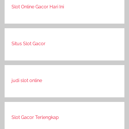
Slot Online Gacor Hari Ini
Situs Slot Gacor
judi slot online
Slot Gacor Terlengkap