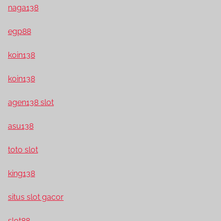
naga138
egp88
koin138
koin138
agen138 slot
asu138
toto slot
king138
situs slot gacor
slot88