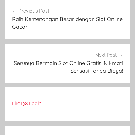
Navigasi
Previous Post
pos
Raih Kemenangan Besar dengan Slot Online
Gacor!
Next Post
Serunya Bermain Slot Online Gratis: Nikmati
Sensasi Tanpa Biaya!
Fire138 Login