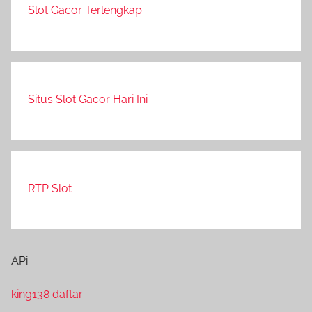
Slot Gacor Terlengkap
Situs Slot Gacor Hari Ini
RTP Slot
APi
king138 daftar