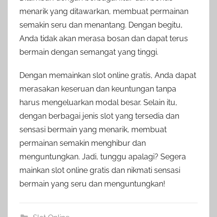
menarik yang ditawarkan, membuat permainan
semakin seru dan menantang. Dengan begitu,
Anda tidak akan merasa bosan dan dapat terus
bermain dengan semangat yang tinggi.
Dengan memainkan slot online gratis, Anda dapat
merasakan keseruan dan keuntungan tanpa
harus mengeluarkan modal besar. Selain itu,
dengan berbagai jenis slot yang tersedia dan
sensasi bermain yang menarik, membuat
permainan semakin menghibur dan
menguntungkan. Jadi, tunggu apalagi? Segera
mainkan slot online gratis dan nikmati sensasi
bermain yang seru dan menguntungkan!