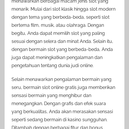
menawarkan berbagai macam jenis slot yang
menarik. Mulai dari slot klasik hingga slot modern
dengan tema yang berbeda-beda, seperti slot
bertema film, musik, atau olahraga. Dengan
begitu, Anda dapat memilih slot yang paling
sesuai dengan selera dan minat Anda. Selain itu,
dengan bermain slot yang berbeda-beda, Anda
juga dapat meningkatkan pengalaman dan
pengetahuan tentang dunia judi online.
Selain menawarkan pengalaman bermain yang
seru, bermain slot online gratis juga memberikan
sensasi bermain yang menghibur dan
menegangkan. Dengan grafis dan efek suara
yang berkualitas, Anda akan merasakan sensasi
seperti sedang bermain di kasino sungguhan.
Ditambah dengan berbagai fitur dan bonus