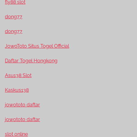
fly88 slot
dong77
dong77
JowoToto Situs Togel Official
Daftar Togel Hongkong
Asu138 Slot
Kaskus138
jowototo daftar
jowototo daftar
slot online