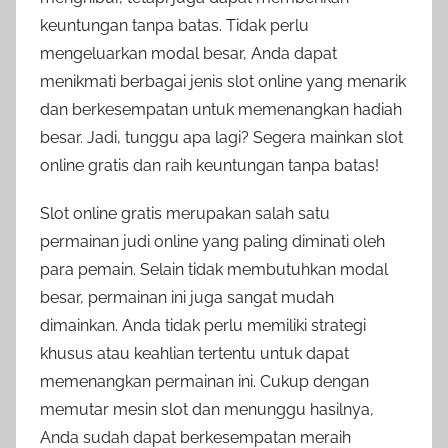
keuntungan tanpa batas. Tidak perlu
mengeluarkan modal besar, Anda dapat
menikmati berbagai jenis slot online yang menarik
dan berkesempatan untuk memenangkan hadiah
besar. Jadi, tunggu apa lagi? Segera mainkan slot
online gratis dan raih keuntungan tanpa batas!
Slot online gratis merupakan salah satu
permainan judi online yang paling diminati oleh
para pemain. Selain tidak membutuhkan modal
besar, permainan ini juga sangat mudah
dimainkan. Anda tidak perlu memiliki strategi
khusus atau keahlian tertentu untuk dapat
memenangkan permainan ini. Cukup dengan
memutar mesin slot dan menunggu hasilnya,
Anda sudah dapat berkesempatan meraih