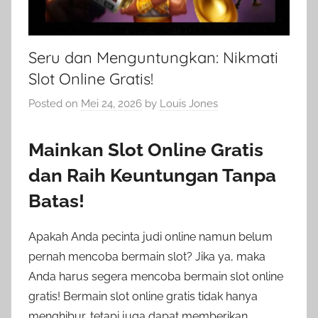
Seru dan Menguntungkan: Nikmati
Slot Online Gratis!
Posted on
Mei 24, 2026
by
Louis Jones
Mainkan Slot Online Gratis
dan Raih Keuntungan Tanpa
Batas!
Apakah Anda pecinta judi online namun belum
pernah mencoba bermain slot? Jika ya, maka
Anda harus segera mencoba bermain slot online
gratis! Bermain slot online gratis tidak hanya
menghibur, tetapi juga dapat memberikan