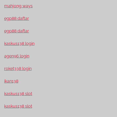
mahjong ways
egp88 daftar
egp88 daftar
kaskus138 login
agen96 login
roket338 login
ikan138
kaskus138 slot
kaskus138 slot