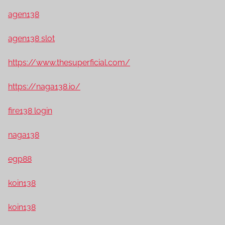
agen138
agen138 slot
https://www.thesuperficial.com/
https://naga138.io/
fire138 login
naga138
egp88
koin138
koin138