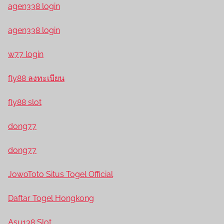
agen338 login
agen338 login
w77 login
fly88 ลงทะเบียน
fly88 slot
dong77
dong77
JowoToto Situs Togel Official
Daftar Togel Hongkong
Asu138 Slot