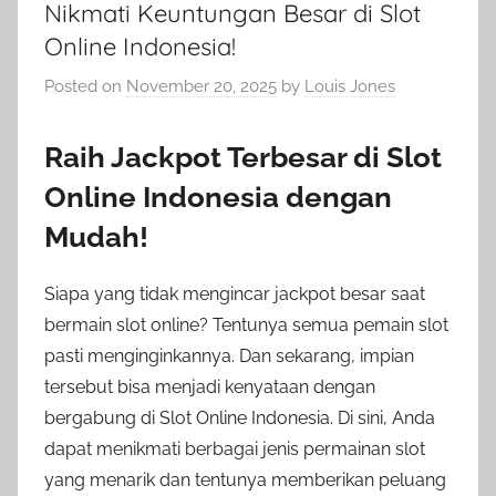
Nikmati Keuntungan Besar di Slot
Online Indonesia!
Posted on
November 20, 2025
by
Louis Jones
Raih Jackpot Terbesar di Slot
Online Indonesia dengan
Mudah!
Siapa yang tidak mengincar jackpot besar saat
bermain slot online? Tentunya semua pemain slot
pasti menginginkannya. Dan sekarang, impian
tersebut bisa menjadi kenyataan dengan
bergabung di Slot Online Indonesia. Di sini, Anda
dapat menikmati berbagai jenis permainan slot
yang menarik dan tentunya memberikan peluang