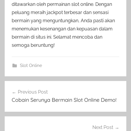
ditawarkan oleh permainan slot online. Dengan
peluang meraih jackpot terbesar dan sensasi
bermain yang menguntungkan, Anda pasti akan
menemukan kesenangan dan kepuasan dalam
bermain di situs ini. Selamat mencoba dan
semoga beruntung!
Slot Online
Navigasi
Previous Post
pos
Cobain Serunya Bermain Slot Online Demo!
Next Post