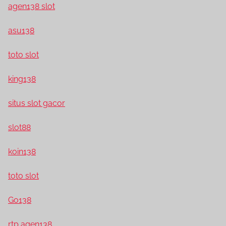
agen138 slot
asu138
toto slot
king138
situs slot gacor
slot88
koin138
toto slot
Go138
rtp agen138