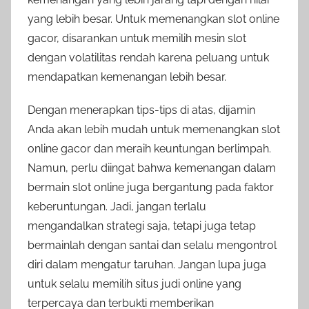
yang lebih besar. Untuk memenangkan slot online
gacor, disarankan untuk memilih mesin slot
dengan volatilitas rendah karena peluang untuk
mendapatkan kemenangan lebih besar.
Dengan menerapkan tips-tips di atas, dijamin
Anda akan lebih mudah untuk memenangkan slot
online gacor dan meraih keuntungan berlimpah.
Namun, perlu diingat bahwa kemenangan dalam
bermain slot online juga bergantung pada faktor
keberuntungan. Jadi, jangan terlalu
mengandalkan strategi saja, tetapi juga tetap
bermainlah dengan santai dan selalu mengontrol
diri dalam mengatur taruhan. Jangan lupa juga
untuk selalu memilih situs judi online yang
terpercaya dan terbukti memberikan