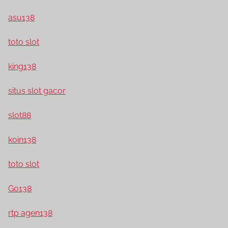
asu138
toto slot
king138
situs slot gacor
slot88
koin138
toto slot
Go138
rtp agen138