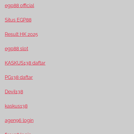
egp88 official
Situs EGP88
Result HK 2025
egp88 slot
KASKUS138 daftar
PG138 daftar
Devil138
kaskus138
agen96 login