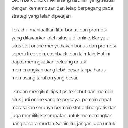
Lebih baik untuk memasang taruhan yang sesuai
dengan kemampuan dan tetap berpegang pada
strategi yang telah dipelajari.
Terakhir, manfaatkan fitur bonus dan promosi
yang ditawarkan oleh situs judi online. Banyak
situs slot online menyediakan bonus dan promosi
seperti free spin, cashback, dan lain-lain. Hal ini
dapat meningkatkan peluang untuk
memenangkan uang lebih besar tanpa harus
memasang taruhan yang besar.
Dengan mengikuti tips-tips tersebut dan memilih
situs judi online yang terpercaya, pemain dapat
merasakan serunya bermain slot online gratis dan
juga memiliki kesempatan untuk memenangkan
uang secara mudah. Selain itu, jangan lupa untuk