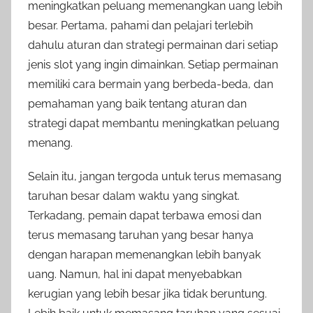
meningkatkan peluang memenangkan uang lebih
besar. Pertama, pahami dan pelajari terlebih
dahulu aturan dan strategi permainan dari setiap
jenis slot yang ingin dimainkan. Setiap permainan
memiliki cara bermain yang berbeda-beda, dan
pemahaman yang baik tentang aturan dan
strategi dapat membantu meningkatkan peluang
menang.
Selain itu, jangan tergoda untuk terus memasang
taruhan besar dalam waktu yang singkat.
Terkadang, pemain dapat terbawa emosi dan
terus memasang taruhan yang besar hanya
dengan harapan memenangkan lebih banyak
uang. Namun, hal ini dapat menyebabkan
kerugian yang lebih besar jika tidak beruntung.