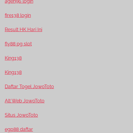
agen96 login
fire138 login
Result HK Hari Ini
fly88 pg slot
King138
King138
Daftar Togel JowoToto
Alt Web JowoToto
Situs JowoToto
egp88 daftar