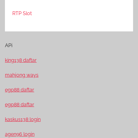
RTP Slot
APi
king138 daftar
mahjong ways
egp88 daftar
egp88 daftar
kaskus138 login
agen96 login