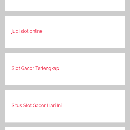
judi slot online
Slot Gacor Terlengkap
Situs Slot Gacor Hari Ini