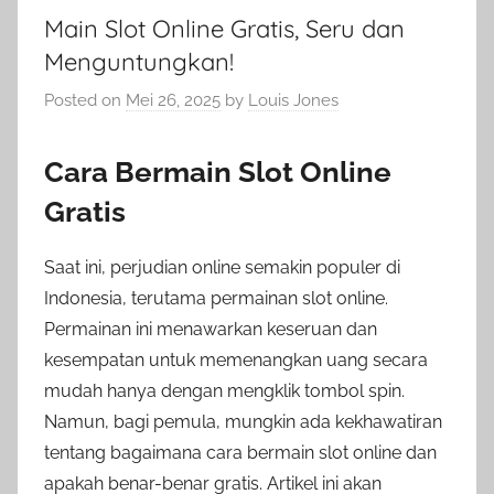
Main Slot Online Gratis, Seru dan
Menguntungkan!
Posted on
Mei 26, 2025
by
Louis Jones
Cara Bermain Slot Online
Gratis
Saat ini, perjudian online semakin populer di
Indonesia, terutama permainan slot online.
Permainan ini menawarkan keseruan dan
kesempatan untuk memenangkan uang secara
mudah hanya dengan mengklik tombol spin.
Namun, bagi pemula, mungkin ada kekhawatiran
tentang bagaimana cara bermain slot online dan
apakah benar-benar gratis. Artikel ini akan