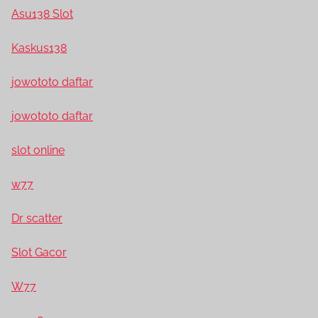
Asu138 Slot
Kaskus138
jowototo daftar
jowototo daftar
slot online
w77
Dr scatter
Slot Gacor
W77