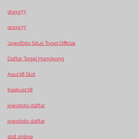
dong77
dong77
JowoToto Situs Togel Official
Daftar Togel Hongkong
Asu138 Slot
Kaskus138
jowototo daftar
jowototo daftar
slot online