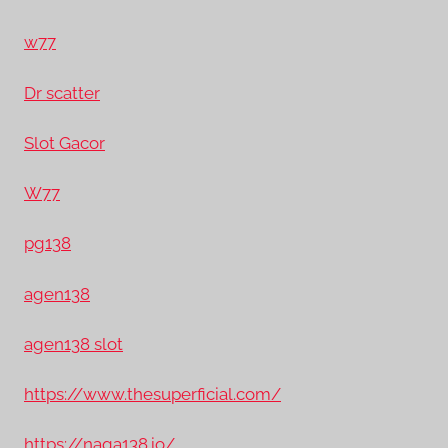
w77
Dr scatter
Slot Gacor
W77
pg138
agen138
agen138 slot
https://www.thesuperficial.com/
https://naga138.io/