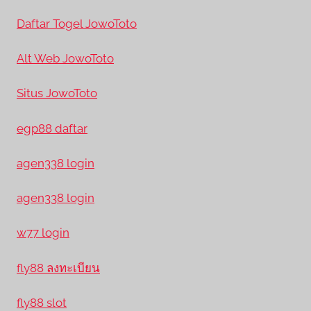
Daftar Togel JowoToto
Alt Web JowoToto
Situs JowoToto
egp88 daftar
agen338 login
agen338 login
w77 login
fly88 ลงทะเบียน
fly88 slot