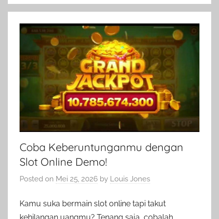
Coba Keberuntunganmu dengan
Slot Online Demo!
Posted on
Mei 25, 2026
by
Louis Jones
Kamu suka bermain slot online tapi takut
kehilangan uangmu? Tenang saja, cobalah