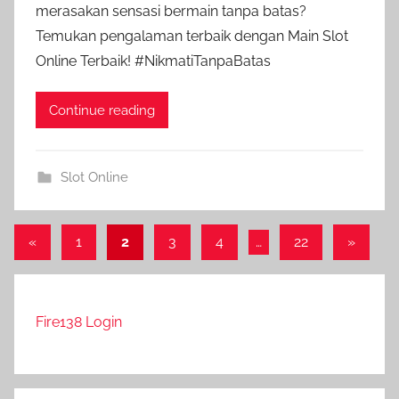
merasakan sensasi bermain tanpa batas?
Temukan pengalaman terbaik dengan Main Slot
Online Terbaik! #NikmatiTanpaBatas
Continue reading
Slot Online
Paginasi
Previous
Next
«
1
2
3
4
…
22
»
Posts
Posts
pos
Fire138 Login