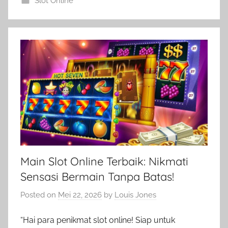
Slot Online
Main Slot Online Terbaik: Nikmati
Sensasi Bermain Tanpa Batas!
Posted on
Mei 22, 2026
by
Louis Jones
“Hai para penikmat slot online! Siap untuk