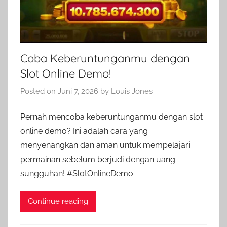
Coba Keberuntunganmu dengan
Slot Online Demo!
Posted on
Juni 7, 2026
by
Louis Jones
Pernah mencoba keberuntunganmu dengan slot
online demo? Ini adalah cara yang
menyenangkan dan aman untuk mempelajari
permainan sebelum berjudi dengan uang
sungguhan! #SlotOnlineDemo
Continue reading