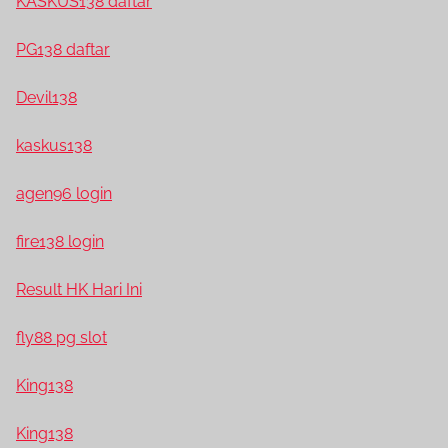
KASKUS138 daftar
PG138 daftar
Devil138
kaskus138
agen96 login
fire138 login
Result HK Hari Ini
fly88 pg slot
King138
King138