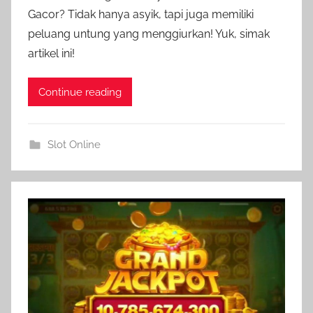
Gacor? Tidak hanya asyik, tapi juga memiliki
peluang untung yang menggiurkan! Yuk, simak
artikel ini!
Continue reading
Slot Online