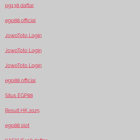
pg138 daftar
egp88 official
JowoToto Login
JowoToto Login
JowoToto Login
egp88 official
Situs EGP88
Result HK 2025
egp88 slot