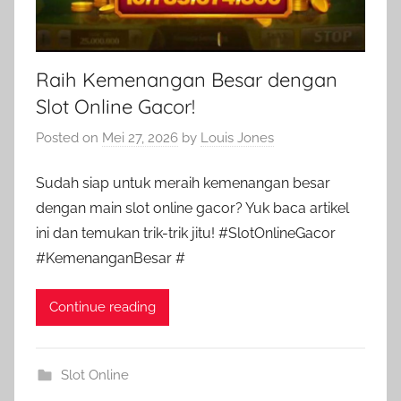
Raih Kemenangan Besar dengan
Slot Online Gacor!
Posted on
Mei 27, 2026
by
Louis Jones
Sudah siap untuk meraih kemenangan besar
dengan main slot online gacor? Yuk baca artikel
ini dan temukan trik-trik jitu! #SlotOnlineGacor
#KemenanganBesar #
Continue reading
Slot Online