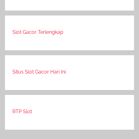
Slot Gacor Terlengkap
Situs Slot Gacor Hari Ini
RTP Slot