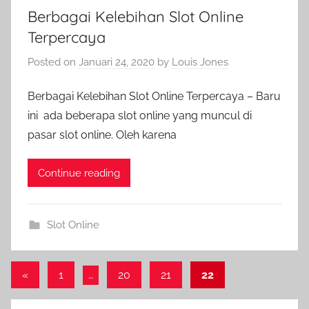
Berbagai Kelebihan Slot Online
Terpercaya
Posted on
Januari 24, 2020
by
Louis Jones
Berbagai Kelebihan Slot Online Terpercaya – Baru
ini ada beberapa slot online yang muncul di
pasar slot online. Oleh karena
Continue reading
Slot Online
Paginasi
Previous
«
1
…
20
21
22
Posts
pos