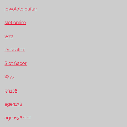
jowototo daftar
slot online
w77
Dr scatter
Slot Gacor
W77
pg138
agen138
agen138 slot