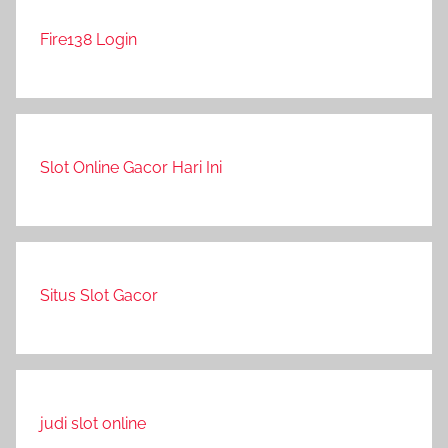
Fire138 Login
Slot Online Gacor Hari Ini
Situs Slot Gacor
judi slot online