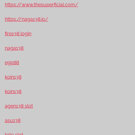
https://www.thesuperficial.com/
https://naga138.io/
fire138 login
naga138
egp88
koin138
koin138
agen138 slot
asu138
toto slot