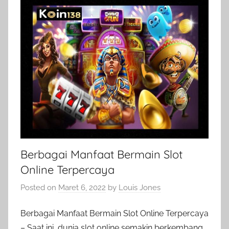
Berbagai Manfaat Bermain Slot
Online Terpercaya
Posted on
Maret 6, 2022
by
Louis Jones
Berbagai Manfaat Bermain Slot Online Terpercaya
– Saat ini, dunia slot online semakin berkembang