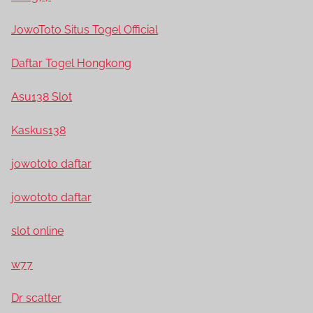
JowoToto Situs Togel Official
Daftar Togel Hongkong
Asu138 Slot
Kaskus138
jowototo daftar
jowototo daftar
slot online
w77
Dr scatter