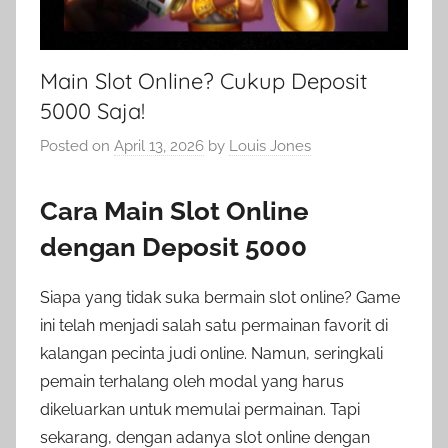
Main Slot Online? Cukup Deposit
5000 Saja!
Posted on
April 13, 2026
by
Louis Jones
Cara Main Slot Online
dengan Deposit 5000
Siapa yang tidak suka bermain slot online? Game
ini telah menjadi salah satu permainan favorit di
kalangan pecinta judi online. Namun, seringkali
pemain terhalang oleh modal yang harus
dikeluarkan untuk memulai permainan. Tapi
sekarang, dengan adanya slot online dengan