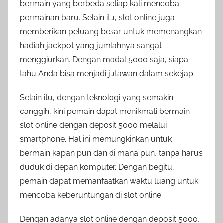
bermain yang berbeda setiap kali mencoba
permainan baru. Selain itu, slot online juga
memberikan peluang besar untuk memenangkan
hadiah jackpot yang jumlahnya sangat
menggiurkan. Dengan modal 5000 saja, siapa
tahu Anda bisa menjadi jutawan dalam sekejap.
Selain itu, dengan teknologi yang semakin
canggih, kini pemain dapat menikmati bermain
slot online dengan deposit 5000 melalui
smartphone. Hal ini memungkinkan untuk
bermain kapan pun dan di mana pun, tanpa harus
duduk di depan komputer. Dengan begitu,
pemain dapat memanfaatkan waktu luang untuk
mencoba keberuntungan di slot online.
Dengan adanya slot online dengan deposit 5000,