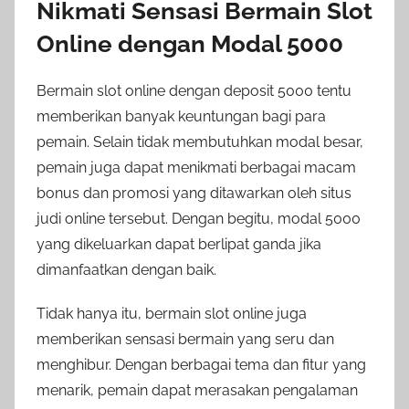
Nikmati Sensasi Bermain Slot
Online dengan Modal 5000
Bermain slot online dengan deposit 5000 tentu
memberikan banyak keuntungan bagi para
pemain. Selain tidak membutuhkan modal besar,
pemain juga dapat menikmati berbagai macam
bonus dan promosi yang ditawarkan oleh situs
judi online tersebut. Dengan begitu, modal 5000
yang dikeluarkan dapat berlipat ganda jika
dimanfaatkan dengan baik.
Tidak hanya itu, bermain slot online juga
memberikan sensasi bermain yang seru dan
menghibur. Dengan berbagai tema dan fitur yang
menarik, pemain dapat merasakan pengalaman