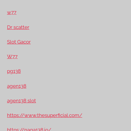
w77
Dr scatter
Slot Gacor
W77
pg138
agen138
agen138 slot
https://www.thesuperficial.com/
https://naga138.io/