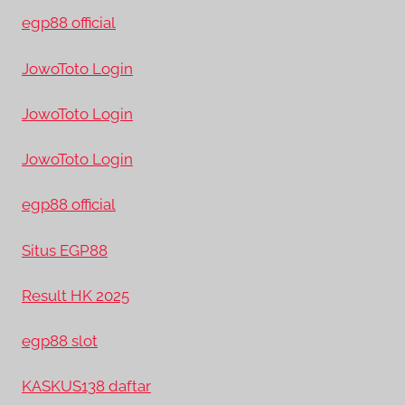
egp88 official
JowoToto Login
JowoToto Login
JowoToto Login
egp88 official
Situs EGP88
Result HK 2025
egp88 slot
KASKUS138 daftar