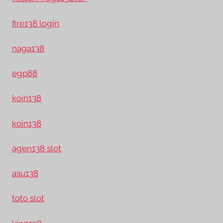
fire138 login
naga138
egp88
koin138
koin138
agen138 slot
asu138
toto slot