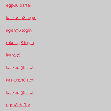
egp88 daftar
kaskus138 login
agen96 login
roket338 login
ikan138
kaskus138 slot
kaskus138 slot
kaskus138 slot
pg138 daftar