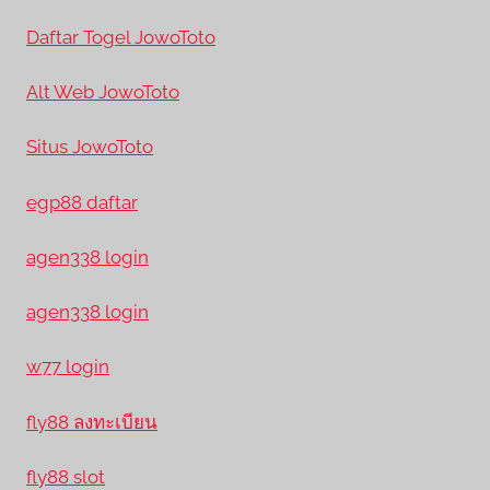
Daftar Togel JowoToto
Alt Web JowoToto
Situs JowoToto
egp88 daftar
agen338 login
agen338 login
w77 login
fly88 ลงทะเบียน
fly88 slot