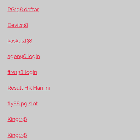
PG138 daftar
Devil138
kaskus138
agen96 login
fire138 login
Result HK Hari Ini
fly88 pg slot
King138
King138