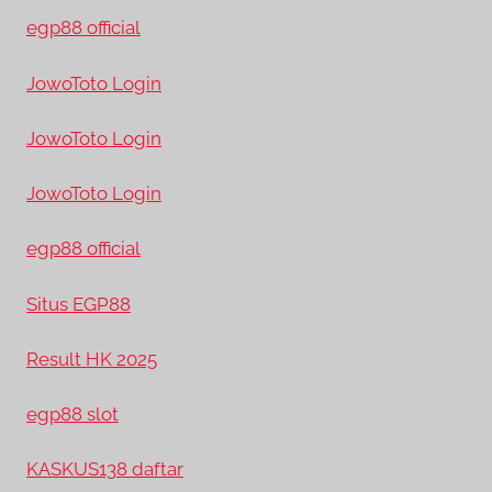
egp88 official
JowoToto Login
JowoToto Login
JowoToto Login
egp88 official
Situs EGP88
Result HK 2025
egp88 slot
KASKUS138 daftar