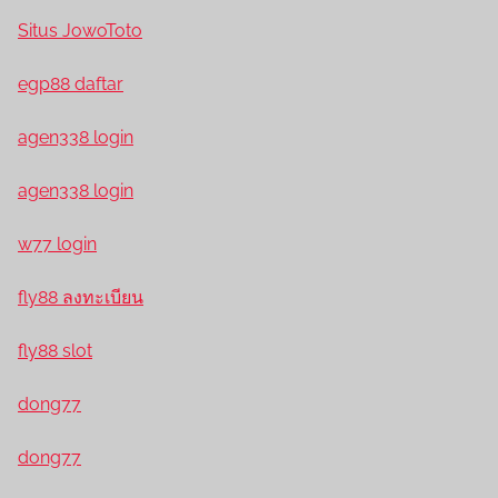
Situs JowoToto
egp88 daftar
agen338 login
agen338 login
w77 login
fly88 ลงทะเบียน
fly88 slot
dong77
dong77