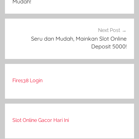
Mudah!
Next Post
Seru dan Mudah, Mainkan Slot Online
Deposit 5000!
Fire138 Login
Slot Online Gacor Hari Ini