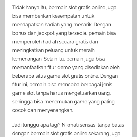
Tidak hanya itu, bermain slot gratis online juga
bisa memberikan kesempatan untuk
mendapatkan hadiah yang menarik. Dengan
bonus dan jackpot yang tersedia, pemain bisa
memperoleh hadiah secara gratis dan
meningkatkan peluang untuk meraih
kemenangan. Selain itu, pemain juga bisa
memanfaatkan fitur demo yang disediakan oleh
beberapa situs game slot gratis online. Dengan
fitur ini, pemain bisa mencoba berbagai jenis
game slot tanpa harus mengeluarkan uang,
sehingga bisa menemukan game yang paling
cocok dan menyenangkan.
Jadi tunggu apa lagi? Nikmati sensasi tanpa batas
dengan bermain slot gratis online sekarang juga.