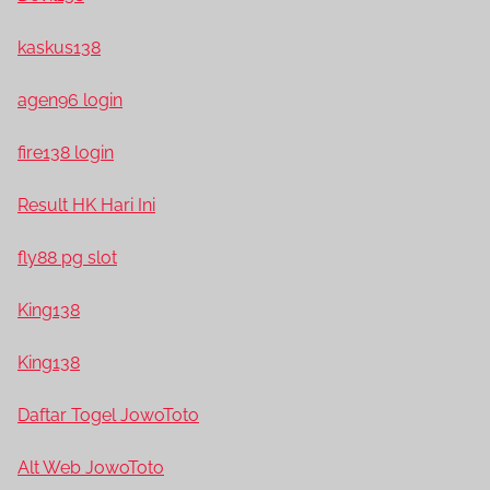
kaskus138
agen96 login
fire138 login
Result HK Hari Ini
fly88 pg slot
King138
King138
Daftar Togel JowoToto
Alt Web JowoToto