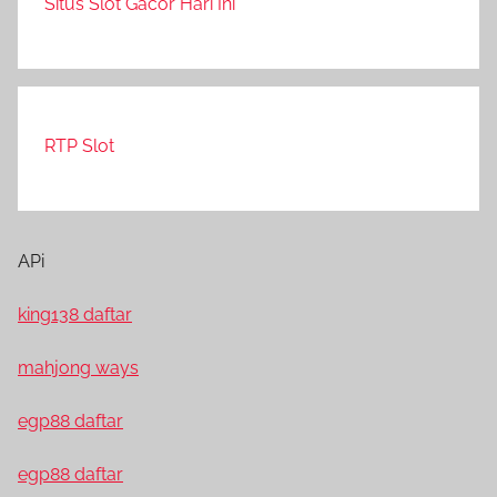
Situs Slot Gacor Hari Ini
RTP Slot
APi
king138 daftar
mahjong ways
egp88 daftar
egp88 daftar