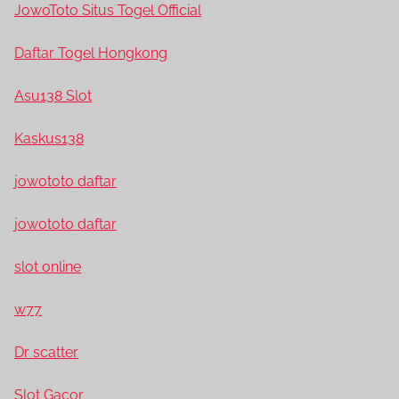
JowoToto Situs Togel Official
Daftar Togel Hongkong
Asu138 Slot
Kaskus138
jowototo daftar
jowototo daftar
slot online
w77
Dr scatter
Slot Gacor