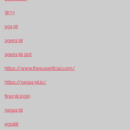
W77
pg138
agen138
agen138 slot
https://www.thesuperficial.com/
https://naga138.io/
fire138 login
naga138
egp88