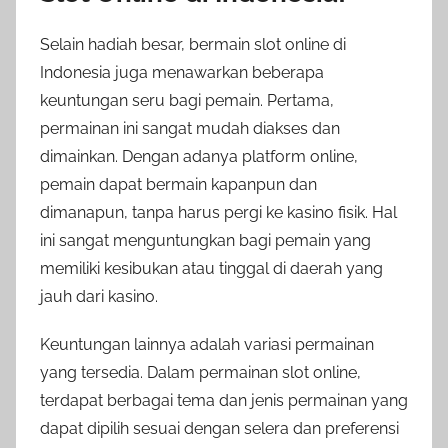
Selain hadiah besar, bermain slot online di
Indonesia juga menawarkan beberapa
keuntungan seru bagi pemain. Pertama,
permainan ini sangat mudah diakses dan
dimainkan. Dengan adanya platform online,
pemain dapat bermain kapanpun dan
dimanapun, tanpa harus pergi ke kasino fisik. Hal
ini sangat menguntungkan bagi pemain yang
memiliki kesibukan atau tinggal di daerah yang
jauh dari kasino.
Keuntungan lainnya adalah variasi permainan
yang tersedia. Dalam permainan slot online,
terdapat berbagai tema dan jenis permainan yang
dapat dipilih sesuai dengan selera dan preferensi