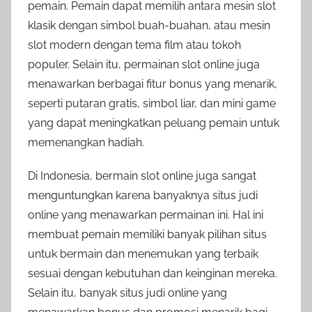
pemain. Pemain dapat memilih antara mesin slot
klasik dengan simbol buah-buahan, atau mesin
slot modern dengan tema film atau tokoh
populer. Selain itu, permainan slot online juga
menawarkan berbagai fitur bonus yang menarik,
seperti putaran gratis, simbol liar, dan mini game
yang dapat meningkatkan peluang pemain untuk
memenangkan hadiah.
Di Indonesia, bermain slot online juga sangat
menguntungkan karena banyaknya situs judi
online yang menawarkan permainan ini. Hal ini
membuat pemain memiliki banyak pilihan situs
untuk bermain dan menemukan yang terbaik
sesuai dengan kebutuhan dan keinginan mereka.
Selain itu, banyak situs judi online yang