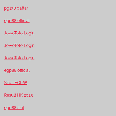
pg138 daftar
egp88 official
JowoToto Login
JowoToto Login
JowoToto Login
egp88 official
Situs EGP88
Result HK 2025
egp88 slot