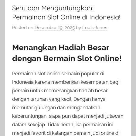
Seru dan Menguntungkan:
Permainan Slot Online di Indonesia!
Posted on
Desember 19, 2025
by
Louis Jones
Menangkan Hadiah Besar
dengan Bermain Slot Online!
Permainan slot online semakin populer di
Indonesia karena memberikan kesempatan bagi
pemain untuk memenangkan hadiah besar
dengan taruhan yang kecil. Dengan hanya
memutar gulungan dan mengandalkan
keberuntungan, siapa pun dapat menjadi jutawan
dalam sekejap. Tidak heran jika permainan ini
menjadi favorit di kalangan pemain judi online di