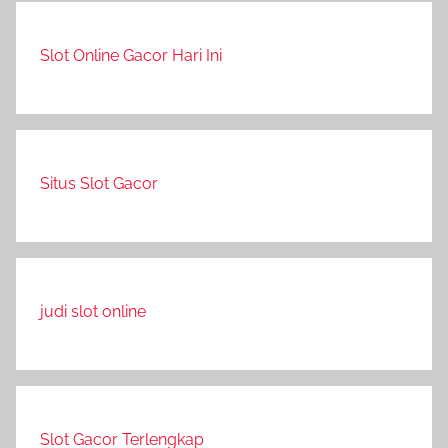
Slot Online Gacor Hari Ini
Situs Slot Gacor
judi slot online
Slot Gacor Terlengkap