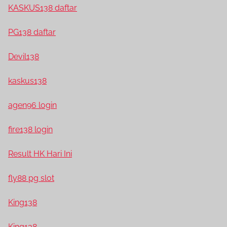
KASKUS138 daftar
PG138 daftar
Devil138
kaskus138
agen96 login
fire138 login
Result HK Hari Ini
fly88 pg slot
King138
King138