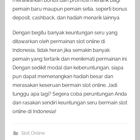
menawarkan bonus dan promosi menarik bagi
pemain baru maupun pemain setia, seperti bonus
deposit, cashback, dan hadiah menarik lainnya.
Dengan begitu banyak keuntungan seru yang
ditawarkan oleh permainan slot online di
Indonesia, tidak heran jika semakin banyak
pemain yang tertarik dan menikmati permainan ini.
Dengan sedikit modal dan keberuntungan, siapa
pun dapat memenangkan hadiah besar dan
merasakan keseruan bermain slot online. Jadi
tunggu apa lagi? Segera coba peruntungan Anda
dan rasakan sendiri keuntungan seru bermain slot
online di Indonesia!
Slot Online