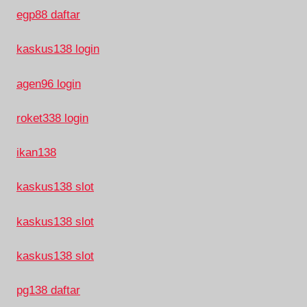
egp88 daftar
kaskus138 login
agen96 login
roket338 login
ikan138
kaskus138 slot
kaskus138 slot
kaskus138 slot
pg138 daftar