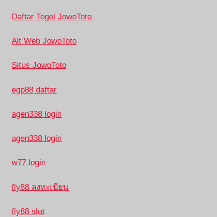
Daftar Togel JowoToto
Alt Web JowoToto
Situs JowoToto
egp88 daftar
agen338 login
agen338 login
w77 login
fly88 ลงทะเบียน
fly88 slot