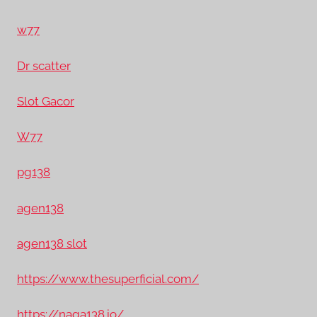
w77
Dr scatter
Slot Gacor
W77
pg138
agen138
agen138 slot
https://www.thesuperficial.com/
https://naga138.io/