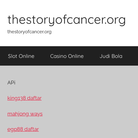
Skip
to
thestoryofcancer.org
content
thestoryofcancer.org
Slot Online
Casino Online
Judi Bola
APi
king138 daftar
mahjong ways
egp88 daftar