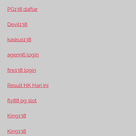
PG138 daftar
Devil138
kaskus138
agen96 login
fire138 login
Result HK Hari Ini
fly88 pg slot
King138
King138