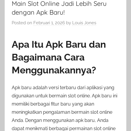
Main Slot Online Jadi Lebih Seru
dengan Apk Baru!
Posted on
Februari 1, 2026
by
Louis Jones
Apa Itu Apk Baru dan
Bagaimana Cara
Menggunakannya?
Apk baru adalah versi terbaru dari aplikasi yang
digunakan untuk bermain slot online. Apk baru ini
memiliki berbagai fitur baru yang akan
meningkatkan pengalaman bermain slot online
Anda. Dengan menggunakan apk baru, Anda
dapat menikmati berbagai permainan slot online