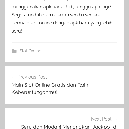
menggunakan apk baru. Jadi, tunggu apa lagi?
Segera unduh dan rasakan sendiri sensasi
bermain slot online dengan apk baru yang lebih
seru!
Slot Online
Navigasi
Previous Post
pos
Main Slot Online Gratis dan Raih
Keberuntunganmu!
Next Post
Seru dan Mudah! Menangkan Jackpot di