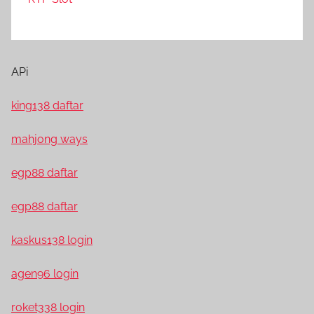
APi
king138 daftar
mahjong ways
egp88 daftar
egp88 daftar
kaskus138 login
agen96 login
roket338 login