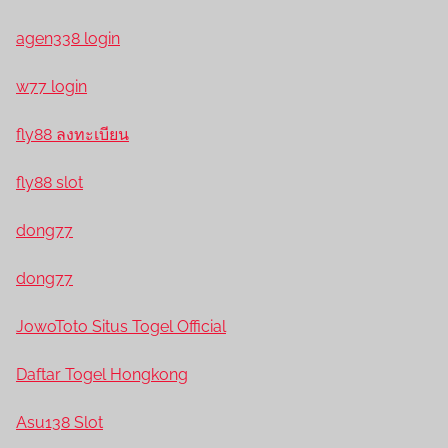
agen338 login
w77 login
fly88 ลงทะเบียน
fly88 slot
dong77
dong77
JowoToto Situs Togel Official
Daftar Togel Hongkong
Asu138 Slot