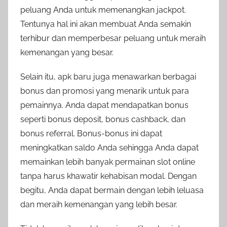
peluang Anda untuk memenangkan jackpot.
Tentunya hal ini akan membuat Anda semakin
terhibur dan memperbesar peluang untuk meraih
kemenangan yang besar.
Selain itu, apk baru juga menawarkan berbagai
bonus dan promosi yang menarik untuk para
pemainnya. Anda dapat mendapatkan bonus
seperti bonus deposit, bonus cashback, dan
bonus referral. Bonus-bonus ini dapat
meningkatkan saldo Anda sehingga Anda dapat
memainkan lebih banyak permainan slot online
tanpa harus khawatir kehabisan modal. Dengan
begitu, Anda dapat bermain dengan lebih leluasa
dan meraih kemenangan yang lebih besar.