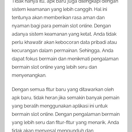
Tidak hanya itu, apk baru juga dilengkapi dengan
sistem keamanan yang lebih canggih. Hal ini
tentunya akan memberikan rasa aman dan
nyaman bagi para pemain slot online. Dengan
adanya sistem keamanan yang ketat, Anda tidak
perlu khawatir akan kebocoran data pribadi atau
kecurangan dalam permainan. Sehingga, Anda
dapat fokus bermain dan menikmati pengalaman
bermain slot online yang lebih seru dan
menyenangkan.
Dengan semua fitur baru yang ditawarkan oleh
apk baru, tidak heran jika semakin banyak pemain
yang beralih menggunakan aplikasi ini untuk
bermain slot online. Dengan pengalaman bermain
yang lebih seru dan fitur-fitur yang menarik, Anda
tidak akan menyesal mengunduh dan