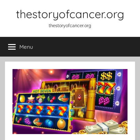
Skip
thestoryofcancer.org
to
content
thestoryofcancer.org
Menu