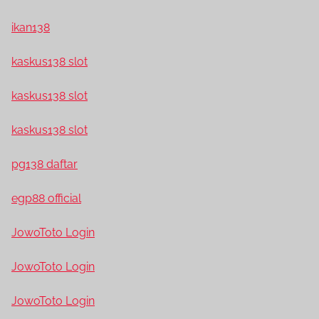
ikan138
kaskus138 slot
kaskus138 slot
kaskus138 slot
pg138 daftar
egp88 official
JowoToto Login
JowoToto Login
JowoToto Login