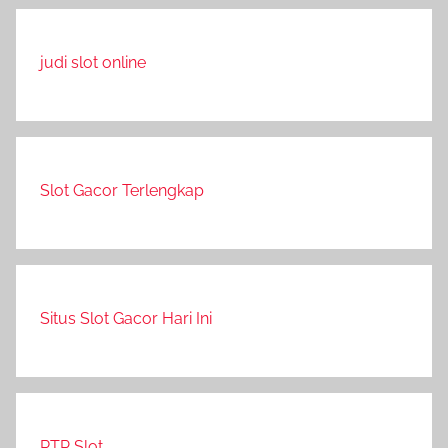
judi slot online
Slot Gacor Terlengkap
Situs Slot Gacor Hari Ini
RTP Slot