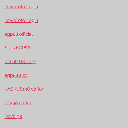
JowoToto Login
JowoToto Login
egp88 official
Situs EGP88
Result HK 2025
egp88 slot
KASKUS138 daftar
PG138 daftar
Devil138