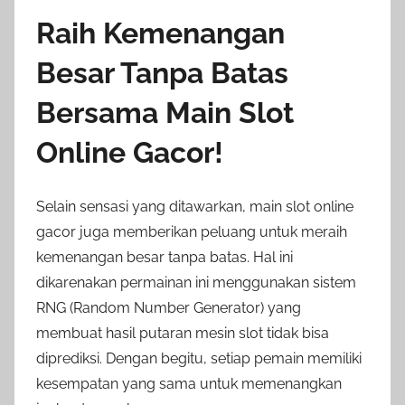
Raih Kemenangan
Besar Tanpa Batas
Bersama Main Slot
Online Gacor!
Selain sensasi yang ditawarkan, main slot online
gacor juga memberikan peluang untuk meraih
kemenangan besar tanpa batas. Hal ini
dikarenakan permainan ini menggunakan sistem
RNG (Random Number Generator) yang
membuat hasil putaran mesin slot tidak bisa
diprediksi. Dengan begitu, setiap pemain memiliki
kesempatan yang sama untuk memenangkan