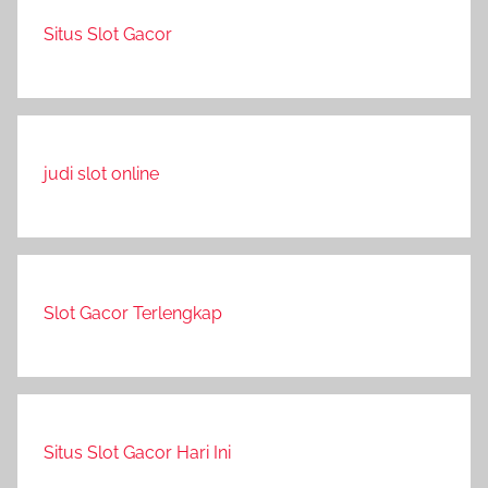
Situs Slot Gacor
judi slot online
Slot Gacor Terlengkap
Situs Slot Gacor Hari Ini