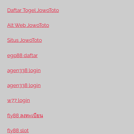
Daftar Togel JowoToto
Alt Web JowoToto
Situs JowoToto
egp88 daftar
agen338 login
agen338 login
w77 login
fly88 ลงทะเบียน
fly88 slot