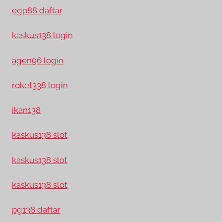
egp88 daftar
kaskus138 login
agen96 login
roket338 login
ikan138
kaskus138 slot
kaskus138 slot
kaskus138 slot
pg138 daftar