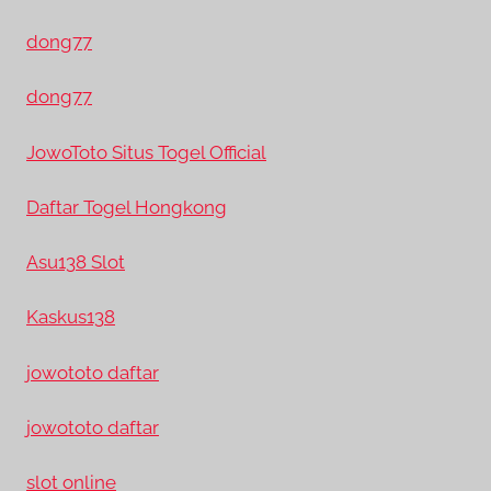
dong77
dong77
JowoToto Situs Togel Official
Daftar Togel Hongkong
Asu138 Slot
Kaskus138
jowototo daftar
jowototo daftar
slot online