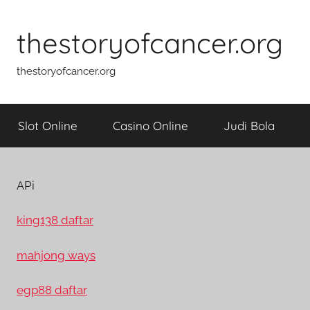
Skip
to
thestoryofcancer.org
content
thestoryofcancer.org
Slot Online
Casino Online
Judi Bola
APi
king138 daftar
mahjong ways
egp88 daftar