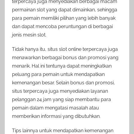
terpercaya juga menyediakan berbagai macam
permainan slot yang dapat dimainkan, sehingga
para pemain memiliki pilihan yang lebih banyak
dan dapat mencoba peruntungan di berbagai
jenis mesin slot.
Tidak hanya itu, situs slot online terpercaya juga
menawarkan berbagai bonus dan promosi yang
menarik. Hal ini tentunya dapat meningkatkan
peluang para pemain untuk mendapatkan
kemenangan besar. Selain bonus dan promosi,
situs terpercaya juga menyediakan layanan
pelanggan 24 jam yang siap membantu para
pemain dalam mengatasi masalah atau
memberikan informasi yang dibutuhkan.
Tips lainnya untuk mendapatkan kemenangan