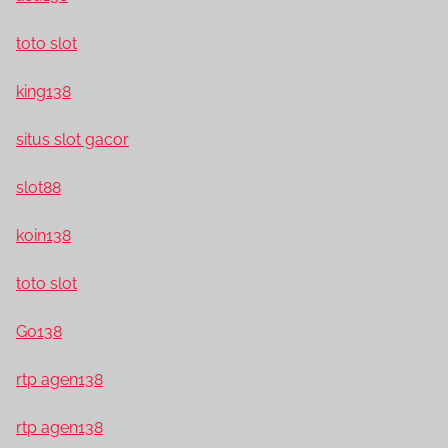
toto slot
king138
situs slot gacor
slot88
koin138
toto slot
Go138
rtp agen138
rtp agen138