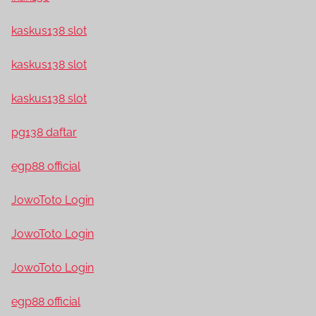
kaskus138 slot
kaskus138 slot
kaskus138 slot
pg138 daftar
egp88 official
JowoToto Login
JowoToto Login
JowoToto Login
egp88 official