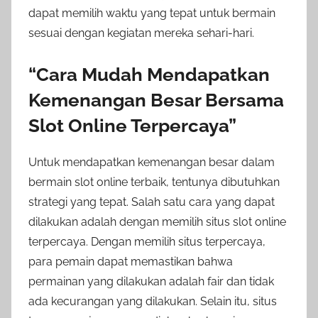
dapat memilih waktu yang tepat untuk bermain
sesuai dengan kegiatan mereka sehari-hari.
“Cara Mudah Mendapatkan
Kemenangan Besar Bersama
Slot Online Terpercaya”
Untuk mendapatkan kemenangan besar dalam
bermain slot online terbaik, tentunya dibutuhkan
strategi yang tepat. Salah satu cara yang dapat
dilakukan adalah dengan memilih situs slot online
terpercaya. Dengan memilih situs terpercaya,
para pemain dapat memastikan bahwa
permainan yang dilakukan adalah fair dan tidak
ada kecurangan yang dilakukan. Selain itu, situs