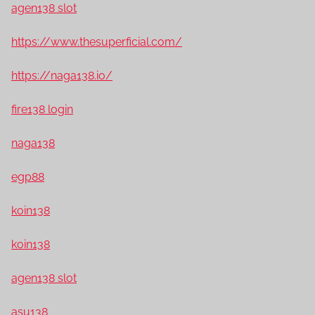
agen138 slot
https://www.thesuperficial.com/
https://naga138.io/
fire138 login
naga138
egp88
koin138
koin138
agen138 slot
asu138