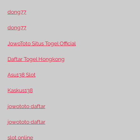
dong77
dong77
JowoToto Situs Togel Official
Daftar Togel Hongkong
Asu138 Slot
Kaskus138
jowototo daftar
jowototo daftar
slot online