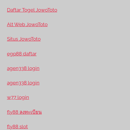
Daftar Togel JowoToto
Alt Web JowoToto
Situs JowoToto
egp88 daftar
agen338 login
agen338 login
w77 login
fly88 ลงทะเบียน
fly88 slot