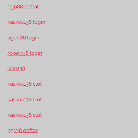
egp88 daftar
kaskus138 login
agen96 login
roket338 login
ikan138
kaskus138 slot
kaskus138 slot
kaskus138 slot
pg138 daftar