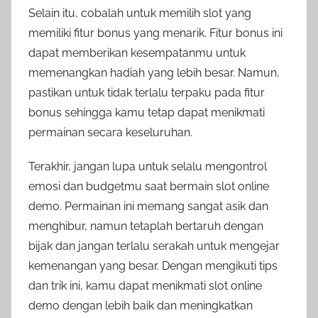
Selain itu, cobalah untuk memilih slot yang
memiliki fitur bonus yang menarik. Fitur bonus ini
dapat memberikan kesempatanmu untuk
memenangkan hadiah yang lebih besar. Namun,
pastikan untuk tidak terlalu terpaku pada fitur
bonus sehingga kamu tetap dapat menikmati
permainan secara keseluruhan.
Terakhir, jangan lupa untuk selalu mengontrol
emosi dan budgetmu saat bermain slot online
demo. Permainan ini memang sangat asik dan
menghibur, namun tetaplah bertaruh dengan
bijak dan jangan terlalu serakah untuk mengejar
kemenangan yang besar. Dengan mengikuti tips
dan trik ini, kamu dapat menikmati slot online
demo dengan lebih baik dan meningkatkan