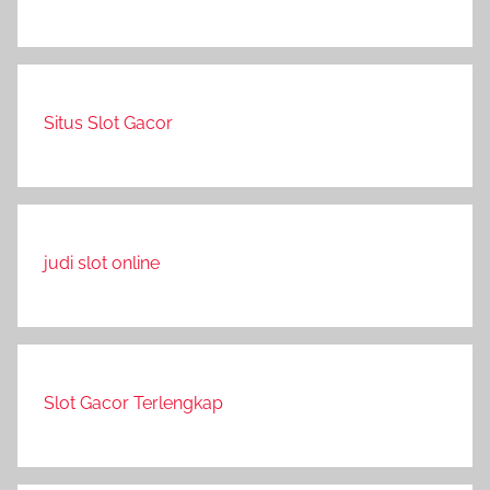
Situs Slot Gacor
judi slot online
Slot Gacor Terlengkap