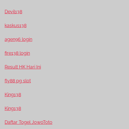
Devil138
kaskus138
agen96 login
fire138 login
Result HK Hari Ini
fly88 pg slot
King138
King138
Daftar Togel JowoToto