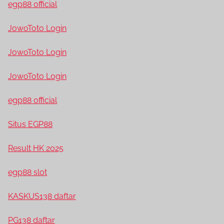
egp88 official
JowoToto Login
JowoToto Login
JowoToto Login
egp88 official
Situs EGP88
Result HK 2025
egp88 slot
KASKUS138 daftar
PG138 daftar