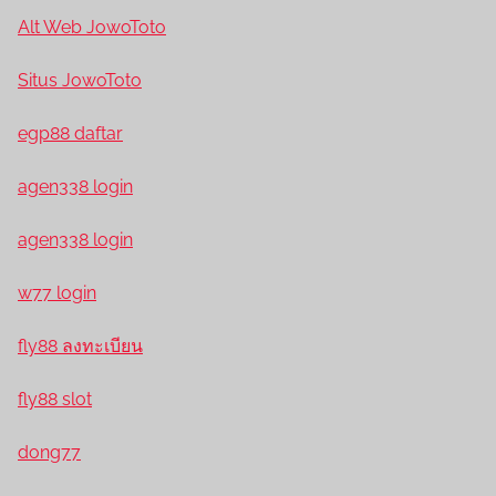
Alt Web JowoToto
Situs JowoToto
egp88 daftar
agen338 login
agen338 login
w77 login
fly88 ลงทะเบียน
fly88 slot
dong77