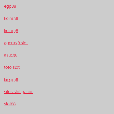
egp88
koin138
koin138
agen138 slot
asu138
toto slot
king138
situs slot gacor
slot88