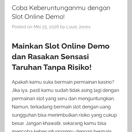
Coba Keberuntunganmu dengan
Slot Online Demo!
Posted on
Mei 25, 2026
by
Louis Jones
Mainkan Slot Online Demo
dan Rasakan Sensasi
Taruhan Tanpa Risiko!
Apakah kamu suka bermain permainan kasino?
Jika iya, pasti kamu sudah tidak asing lagi dengan
permainan slot yang seru dan menguntungkan.
Namun, terkadang bermain slot dengan uang
sungguhan bisa menimbulkan risiko yang cukup
besar. Jangan khawatir, sekarang kamu bisa
mencoba keberuntunganmu dengan bermain