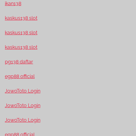
ikan138
kaskus138 slot
kaskus138 slot
kaskus138 slot
pg138 daftar
egp88 official
JowoToto Login
JowoToto Login
JowoToto Login
egp88 official