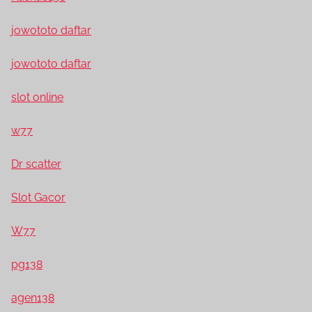
jowototo daftar
jowototo daftar
slot online
w77
Dr scatter
Slot Gacor
W77
pg138
agen138