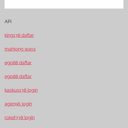
APi
king138 daftar
mahjong ways
egp88 daftar
egp88 daftar
kaskus138 login
agen96 login
roket338 login