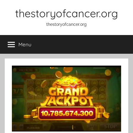
Skip
thestoryofcancer.org
to
content
thestoryofcancer.org
Menu