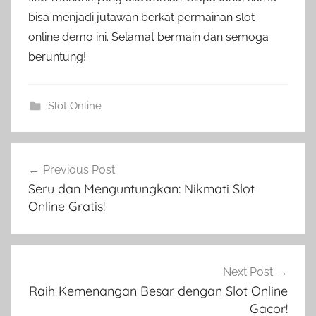
bisa menjadi jutawan berkat permainan slot
online demo ini. Selamat bermain dan semoga
beruntung!
Slot Online
Navigasi
Previous Post
pos
Seru dan Menguntungkan: Nikmati Slot
Online Gratis!
Next Post
Raih Kemenangan Besar dengan Slot Online
Gacor!