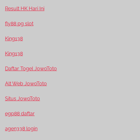
Result HK Hari Ini
fly88 pg slot
King138
King138
Daftar Togel JowoToto
Alt Web JowoToto
Situs JowoToto
egp88 daftar
agen338 login