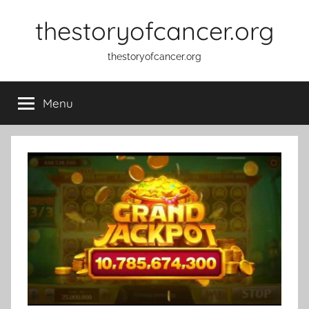
Skip
thestoryofcancer.org
to
content
thestoryofcancer.org
Menu