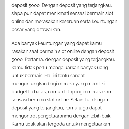
deposit 5000. Dengan deposit yang terjangkau,
siapa pun dapat menikmati sensasi bermain slot
online dan merasakan keseruan serta keuntungan
besar yang ditawarkan.
Ada banyak keuntungan yang dapat kamu
rasakan saat bermain slot online dengan deposit
5000. Pertama, dengan deposit yang terjangkau,
kamu tidak perlu mengeluarkan banyak uang
untuk bermain. Hal ini tentu sangat
menguntungkan bagi mereka yang memiliki
budget terbatas, namun tetap ingin merasakan
sensasi bermain slot online. Selain itu, dengan
deposit yang terjangkau, kamu juga dapat
mengontrol pengeluaranmu dengan lebih baik.
Kamu tidak akan tergoda untuk mengeluarkan