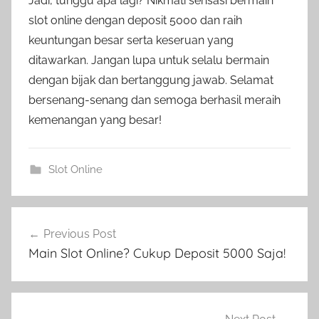
Jadi, tunggu apa lagi? Nikmati sensasi bermain
slot online dengan deposit 5000 dan raih
keuntungan besar serta keseruan yang
ditawarkan. Jangan lupa untuk selalu bermain
dengan bijak dan bertanggung jawab. Selamat
bersenang-senang dan semoga berhasil meraih
kemenangan yang besar!
Slot Online
Navigasi
Previous Post
pos
Main Slot Online? Cukup Deposit 5000 Saja!