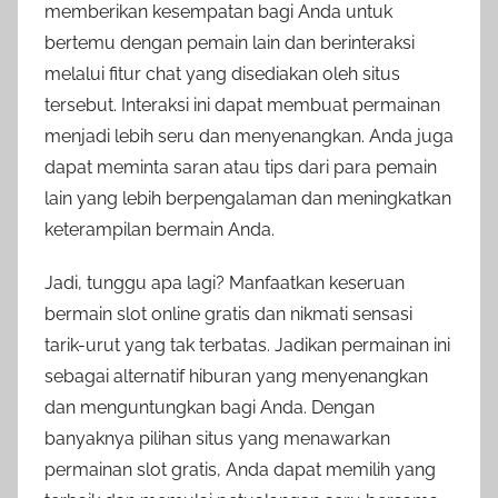
memberikan kesempatan bagi Anda untuk
bertemu dengan pemain lain dan berinteraksi
melalui fitur chat yang disediakan oleh situs
tersebut. Interaksi ini dapat membuat permainan
menjadi lebih seru dan menyenangkan. Anda juga
dapat meminta saran atau tips dari para pemain
lain yang lebih berpengalaman dan meningkatkan
keterampilan bermain Anda.
Jadi, tunggu apa lagi? Manfaatkan keseruan
bermain slot online gratis dan nikmati sensasi
tarik-urut yang tak terbatas. Jadikan permainan ini
sebagai alternatif hiburan yang menyenangkan
dan menguntungkan bagi Anda. Dengan
banyaknya pilihan situs yang menawarkan
permainan slot gratis, Anda dapat memilih yang