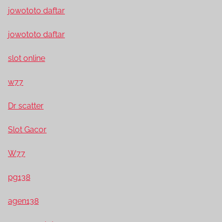
jowototo daftar
jowototo daftar
slot online
w77
Dr scatter
Slot Gacor
W77
pg138
agen138