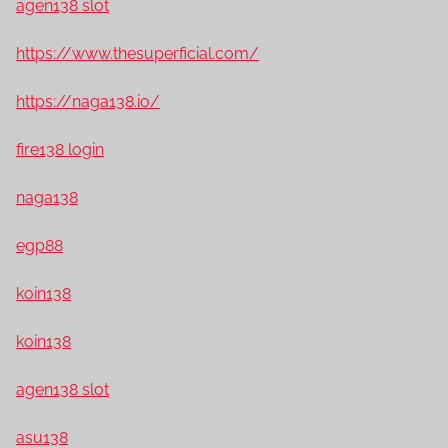
agen138 slot
https://www.thesuperficial.com/
https://naga138.io/
fire138 login
naga138
egp88
koin138
koin138
agen138 slot
asu138