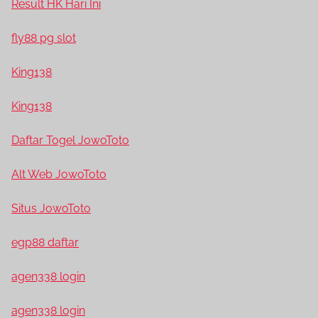
Result HK Hari Ini
fly88 pg slot
King138
King138
Daftar Togel JowoToto
Alt Web JowoToto
Situs JowoToto
egp88 daftar
agen338 login
agen338 login