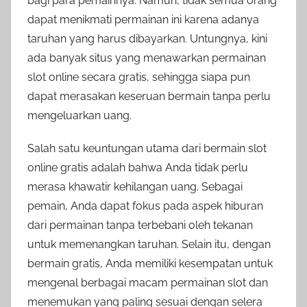
bagi para pemainnya. Namun, tidak semua orang
dapat menikmati permainan ini karena adanya
taruhan yang harus dibayarkan. Untungnya, kini
ada banyak situs yang menawarkan permainan
slot online secara gratis, sehingga siapa pun
dapat merasakan keseruan bermain tanpa perlu
mengeluarkan uang.
Salah satu keuntungan utama dari bermain slot
online gratis adalah bahwa Anda tidak perlu
merasa khawatir kehilangan uang. Sebagai
pemain, Anda dapat fokus pada aspek hiburan
dari permainan tanpa terbebani oleh tekanan
untuk memenangkan taruhan. Selain itu, dengan
bermain gratis, Anda memiliki kesempatan untuk
mengenal berbagai macam permainan slot dan
menemukan yang paling sesuai dengan selera