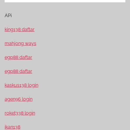
APi
king138 daftar
mahjong ways
egp88 daftar
egp88 daftar
kaskus138 login
agen96 login
roket338 login
ikan138