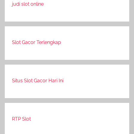
judi slot online
Slot Gacor Terlengkap
Situs Slot Gacor Hari Ini
RTP Slot