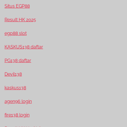
Situs EGP88
Result HK 2025
egp88 slot
KASKUS138 daftar
PG138 daftar
Devil138
kaskus138
agen96 login
fire138 login