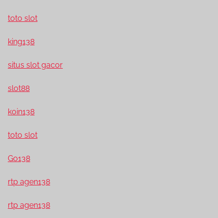
toto slot
king138
situs slot gacor
slot88
koin138
toto slot
Go138
rtp agen138
rtp agen138