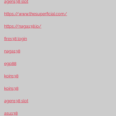
agen138 slot
https://www.thesuperficial.com/
https://naga138.io/
fire138 login
naga138
egp88
koin138
koin138
agen138 slot
asu138