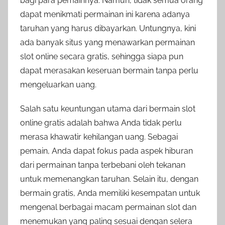
bagi para pemainnya. Namun, tidak semua orang
dapat menikmati permainan ini karena adanya
taruhan yang harus dibayarkan. Untungnya, kini
ada banyak situs yang menawarkan permainan
slot online secara gratis, sehingga siapa pun
dapat merasakan keseruan bermain tanpa perlu
mengeluarkan uang.
Salah satu keuntungan utama dari bermain slot
online gratis adalah bahwa Anda tidak perlu
merasa khawatir kehilangan uang. Sebagai
pemain, Anda dapat fokus pada aspek hiburan
dari permainan tanpa terbebani oleh tekanan
untuk memenangkan taruhan. Selain itu, dengan
bermain gratis, Anda memiliki kesempatan untuk
mengenal berbagai macam permainan slot dan
menemukan yang paling sesuai dengan selera