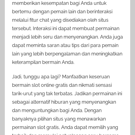
memberikan kesempatan bagi Anda untuk
bertemu dengan pemain lain dan berinteraksi
melalui fitur chat yang disediakan oleh situs
tersebut. Interaksi ini dapat membuat permainan
menjadi lebih seru dan menyenangkan. Anda juga
dapat meminta saran atau tips dari para pemain
lain yang lebih berpengalaman dan meningkatkan
keterampilan bermain Anda.
Jadi, tunggu apa lagi? Manfaatkan keseruan
bermain slot online gratis dan nikmati sensasi
tarik-urut yang tak terbatas. Jadikan permainan ini
sebagai alternatif hiburan yang menyenangkan
dan menguntungkan bagi Anda. Dengan
banyaknya pilihan situs yang menawarkan
permainan slot gratis, Anda dapat memilih yang