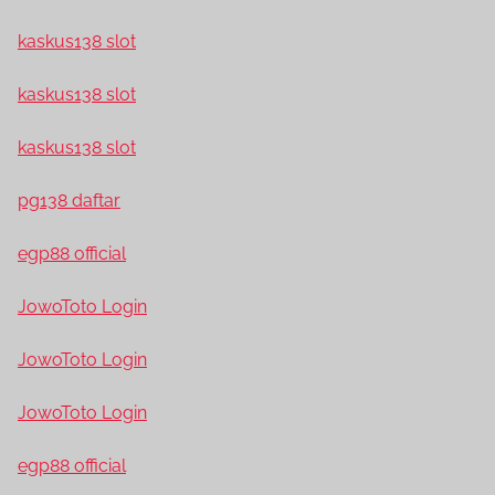
kaskus138 slot
kaskus138 slot
kaskus138 slot
pg138 daftar
egp88 official
JowoToto Login
JowoToto Login
JowoToto Login
egp88 official