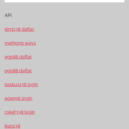
APi
king138 daftar
mahjong ways
egp88 daftar
egp88 daftar
kaskus138 login
agen96 login
roket338 login
ikan138