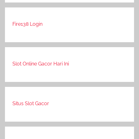
Fire138 Login
Slot Online Gacor Hari Ini
Situs Slot Gacor