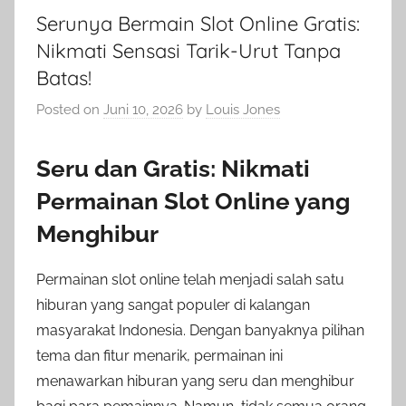
Serunya Bermain Slot Online Gratis:
Nikmati Sensasi Tarik-Urut Tanpa
Batas!
Posted on
Juni 10, 2026
by
Louis Jones
Seru dan Gratis: Nikmati
Permainan Slot Online yang
Menghibur
Permainan slot online telah menjadi salah satu
hiburan yang sangat populer di kalangan
masyarakat Indonesia. Dengan banyaknya pilihan
tema dan fitur menarik, permainan ini
menawarkan hiburan yang seru dan menghibur