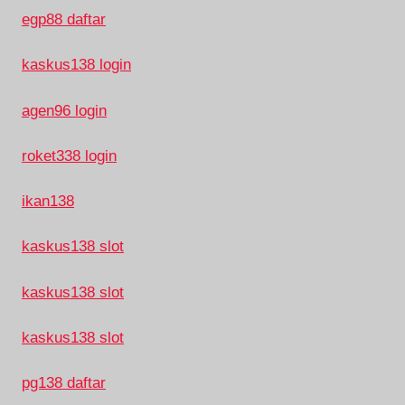
egp88 daftar
kaskus138 login
agen96 login
roket338 login
ikan138
kaskus138 slot
kaskus138 slot
kaskus138 slot
pg138 daftar