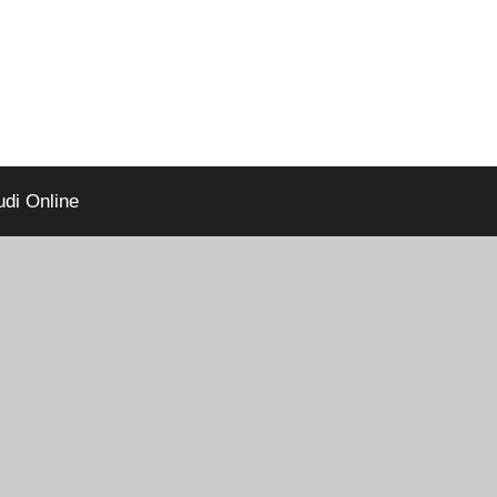
Judi Online