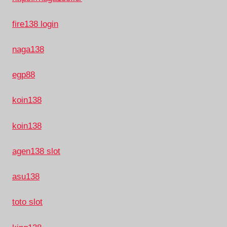
fire138 login
naga138
egp88
koin138
koin138
agen138 slot
asu138
toto slot