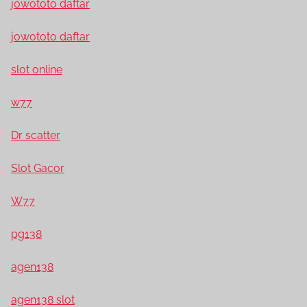
jowototo daftar
jowototo daftar
slot online
w77
Dr scatter
Slot Gacor
W77
pg138
agen138
agen138 slot