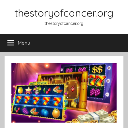
Skip
thestoryofcancer.org
to
content
thestoryofcancer.org
Menu