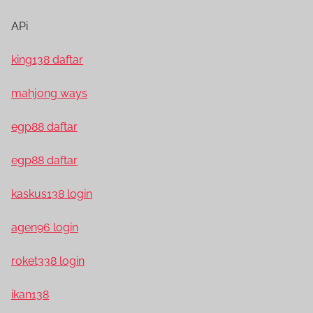
APi
king138 daftar
mahjong ways
egp88 daftar
egp88 daftar
kaskus138 login
agen96 login
roket338 login
ikan138