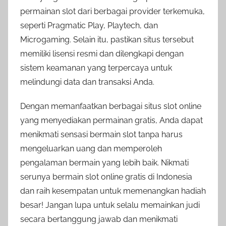
permainan slot dari berbagai provider terkemuka,
seperti Pragmatic Play, Playtech, dan
Microgaming. Selain itu, pastikan situs tersebut
memiliki lisensi resmi dan dilengkapi dengan
sistem keamanan yang terpercaya untuk
melindungi data dan transaksi Anda.
Dengan memanfaatkan berbagai situs slot online
yang menyediakan permainan gratis, Anda dapat
menikmati sensasi bermain slot tanpa harus
mengeluarkan uang dan memperoleh
pengalaman bermain yang lebih baik. Nikmati
serunya bermain slot online gratis di Indonesia
dan raih kesempatan untuk memenangkan hadiah
besar! Jangan lupa untuk selalu memainkan judi
secara bertanggung jawab dan menikmati