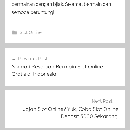
permainan dengan bijak. Selamat bermain dan
semoga beruntung!
Slot Online
Navigasi
Previous Post
pos
Nikmati Keseruan Bermain Slot Online
Gratis di Indonesia!
Next Post
Jajan Slot Online? Yuk, Coba Slot Online
Deposit 5000 Sekarang!