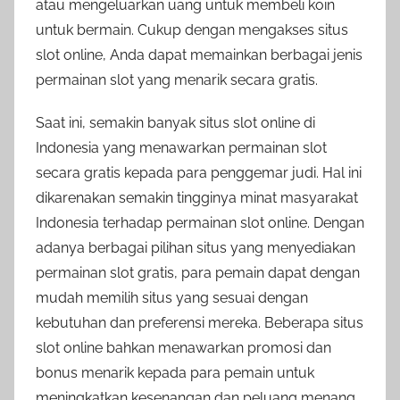
atau mengeluarkan uang untuk membeli koin
untuk bermain. Cukup dengan mengakses situs
slot online, Anda dapat memainkan berbagai jenis
permainan slot yang menarik secara gratis.
Saat ini, semakin banyak situs slot online di
Indonesia yang menawarkan permainan slot
secara gratis kepada para penggemar judi. Hal ini
dikarenakan semakin tingginya minat masyarakat
Indonesia terhadap permainan slot online. Dengan
adanya berbagai pilihan situs yang menyediakan
permainan slot gratis, para pemain dapat dengan
mudah memilih situs yang sesuai dengan
kebutuhan dan preferensi mereka. Beberapa situs
slot online bahkan menawarkan promosi dan
bonus menarik kepada para pemain untuk
meningkatkan kesenangan dan peluang menang