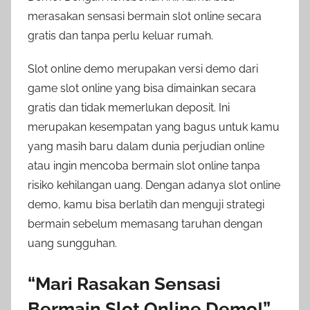
merasakan sensasi bermain slot online secara
gratis dan tanpa perlu keluar rumah.
Slot online demo merupakan versi demo dari
game slot online yang bisa dimainkan secara
gratis dan tidak memerlukan deposit. Ini
merupakan kesempatan yang bagus untuk kamu
yang masih baru dalam dunia perjudian online
atau ingin mencoba bermain slot online tanpa
risiko kehilangan uang. Dengan adanya slot online
demo, kamu bisa berlatih dan menguji strategi
bermain sebelum memasang taruhan dengan
uang sungguhan.
“Mari Rasakan Sensasi
Bermain Slot Online Demo!”