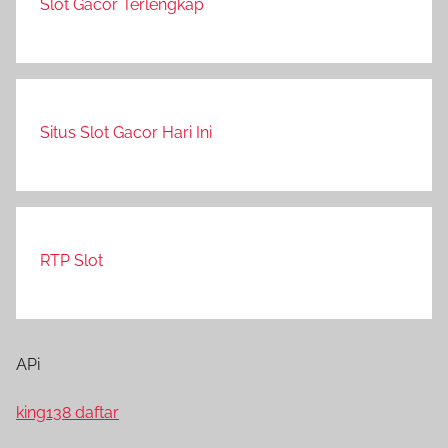
Slot Gacor Terlengkap
Situs Slot Gacor Hari Ini
RTP Slot
APi
king138 daftar