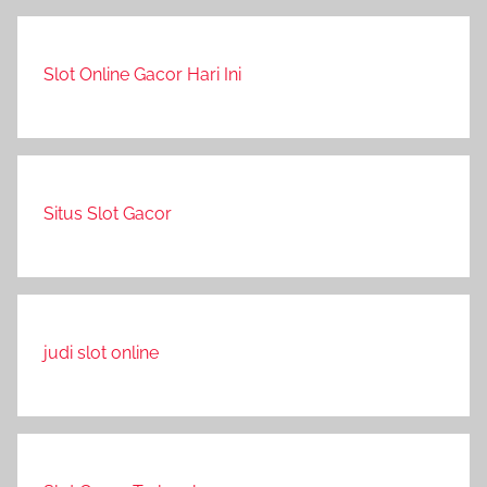
Slot Online Gacor Hari Ini
Situs Slot Gacor
judi slot online