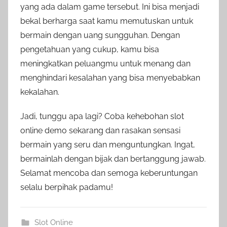
yang ada dalam game tersebut. Ini bisa menjadi
bekal berharga saat kamu memutuskan untuk
bermain dengan uang sungguhan. Dengan
pengetahuan yang cukup, kamu bisa
meningkatkan peluangmu untuk menang dan
menghindari kesalahan yang bisa menyebabkan
kekalahan.
Jadi, tunggu apa lagi? Coba kehebohan slot
online demo sekarang dan rasakan sensasi
bermain yang seru dan menguntungkan. Ingat,
bermainlah dengan bijak dan bertanggung jawab.
Selamat mencoba dan semoga keberuntungan
selalu berpihak padamu!
Slot Online