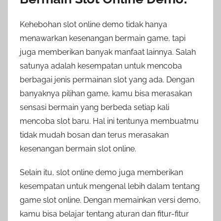
Kehebohan slot online demo tidak hanya
menawarkan kesenangan bermain game, tapi
juga memberikan banyak manfaat lainnya. Salah
satunya adalah kesempatan untuk mencoba
berbagai jenis permainan slot yang ada. Dengan
banyaknya pilihan game, kamu bisa merasakan
sensasi bermain yang berbeda setiap kali
mencoba slot baru. Hal ini tentunya membuatmu
tidak mudah bosan dan terus merasakan
kesenangan bermain slot online.
Selain itu, slot online demo juga memberikan
kesempatan untuk mengenal lebih dalam tentang
game slot online. Dengan memainkan versi demo,
kamu bisa belajar tentang aturan dan fitur-fitur