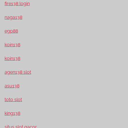
fire138 login
naga138
egp88
koin138
koin138
agen138 slot
asu138
toto slot
king138
situs slot gacor