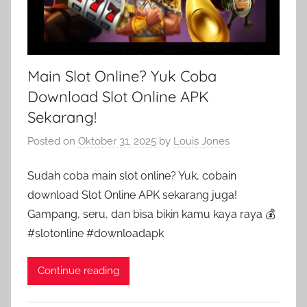
Main Slot Online? Yuk Coba
Download Slot Online APK
Sekarang!
Posted on
Oktober 31, 2025
by
Louis Jones
Sudah coba main slot online? Yuk, cobain
download Slot Online APK sekarang juga!
Gampang, seru, dan bisa bikin kamu kaya raya 💰
#slotonline #downloadapk
Continue reading