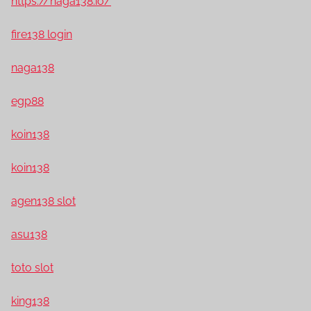
https://naga138.io/
fire138 login
naga138
egp88
koin138
koin138
agen138 slot
asu138
toto slot
king138