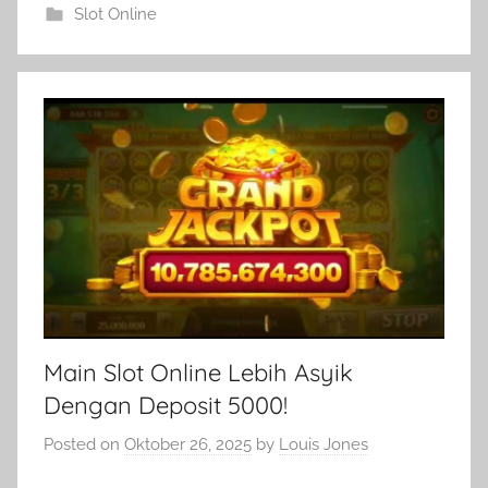
Slot Online
Main Slot Online Lebih Asyik
Dengan Deposit 5000!
Posted on
Oktober 26, 2025
by
Louis Jones