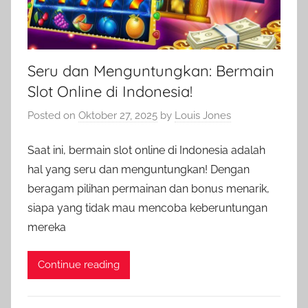
Seru dan Menguntungkan: Bermain
Slot Online di Indonesia!
Posted on
Oktober 27, 2025
by
Louis Jones
Saat ini, bermain slot online di Indonesia adalah
hal yang seru dan menguntungkan! Dengan
beragam pilihan permainan dan bonus menarik,
siapa yang tidak mau mencoba keberuntungan
mereka
Continue reading