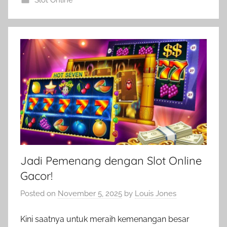
Slot Online
Jadi Pemenang dengan Slot Online
Gacor!
Posted on
November 5, 2025
by
Louis Jones
Kini saatnya untuk meraih kemenangan besar