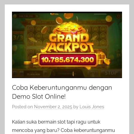
Coba Keberuntunganmu dengan
Demo Slot Online!
Posted on
November 2, 2025
by
Louis Jones
Kalian suka bermain slot tapi ragu untuk
mencoba yang baru? Coba keberuntunganmu