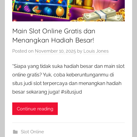
Main Slot Online Gratis dan
Menangkan Hadiah Besar!
Posted on
November 10, 2025
by
Louis Jones
“Siapa yang tidak suka hadiah besar dan main slot
online gratis? Yuk, coba keberuntunganmu di
situs judi slot terpercaya dan menangkan hadiah
besar sekarang juga! #situsjud
Continue reading
Slot Online