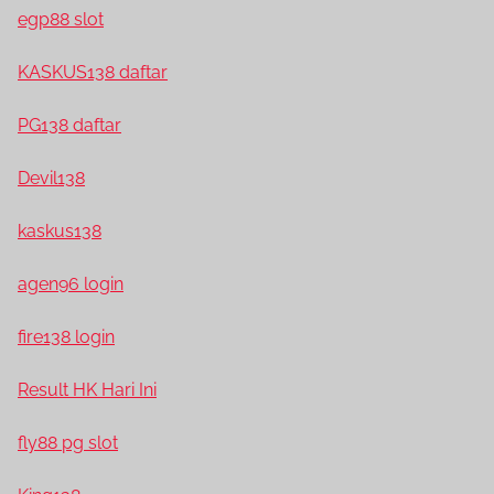
egp88 slot
KASKUS138 daftar
PG138 daftar
Devil138
kaskus138
agen96 login
fire138 login
Result HK Hari Ini
fly88 pg slot