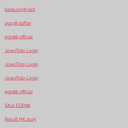
kaskus138 slot
pg138 daftar
egp88 official
JowoToto Login
JowoToto Login
JowoToto Login
egp88 official
Situs EGP88
Result HK 2025