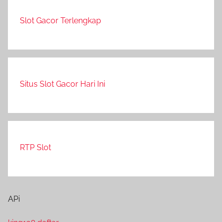
Slot Gacor Terlengkap
Situs Slot Gacor Hari Ini
RTP Slot
APi