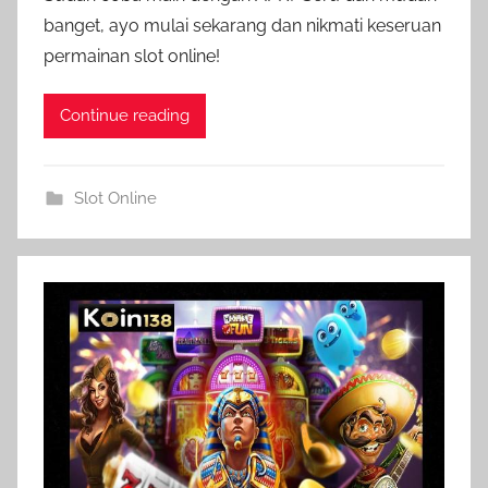
banget, ayo mulai sekarang dan nikmati keseruan
permainan slot online!
Continue reading
Slot Online